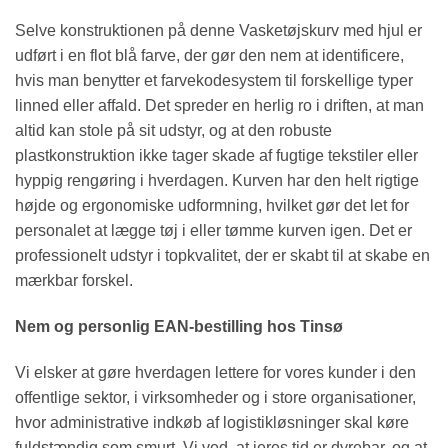
Selve konstruktionen på denne Vasketøjskurv med hjul er
udført i en flot blå farve, der gør den nem at identificere,
hvis man benytter et farvekodesystem til forskellige typer
linned eller affald. Det spreder en herlig ro i driften, at man
altid kan stole på sit udstyr, og at den robuste
plastkonstruktion ikke tager skade af fugtige tekstiler eller
hyppig rengøring i hverdagen. Kurven har den helt rigtige
højde og ergonomiske udformning, hvilket gør det let for
personalet at lægge tøj i eller tømme kurven igen. Det er
professionelt udstyr i topkvalitet, der er skabt til at skabe en
mærkbar forskel.
Nem og personlig EAN-bestilling hos Tinsø
Vi elsker at gøre hverdagen lettere for vores kunder i den
offentlige sektor, i virksomheder og i store organisationer,
hvor administrative indkøb af logistikløsninger skal køre
fuldstændig som smurt. Vi ved, at jeres tid er dyrebar, og at