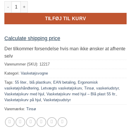
Ergonomisk blå vasketøjskurv med hjul (55L) – Skån ryggen og 
TILFØJ TIL KURV
Calculate shipping price
Der tilkommer forsendelse hvis man ikke ønsker at afhente
selv
Varenummer (SKU):
12217
Kategori:
Vasketøjsvogne
Tags:
55 liter.
,
blå plastkurv
,
EAN betaling
,
Ergonomisk
vasketøjshåndtering
,
Letvægts vasketøjskurv
,
Tinsø
,
vaskeriudstyr
,
Vasketøjskurv med hjul
,
Vasketøjskurv med hjul – Blå plast 55 ltr.
,
Vasketøjskurv på hjul
,
Vasketøjsudstyr
Varemærke:
Tinsø