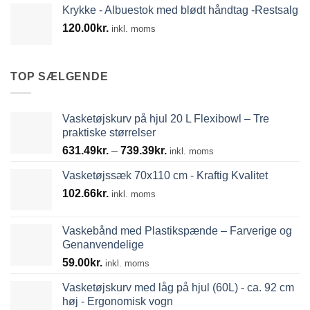
Krykke - Albuestok med blødt håndtag -Restsalg
120.00
kr.
inkl. moms
TOP SÆLGENDE
Vasketøjskurv på hjul 20 L Flexibowl – Tre
praktiske størrelser
Prisinterval:
631.49
kr.
–
739.39
kr.
inkl. moms
631.49kr.
Vasketøjssæk 70x110 cm - Kraftig Kvalitet
til
102.66
kr.
739.39kr.
inkl. moms
Vaskebånd med Plastikspænde – Farverige og
Genanvendelige
59.00
kr.
inkl. moms
Vasketøjskurv med låg på hjul (60L) - ca. 92 cm
høj - Ergonomisk vogn