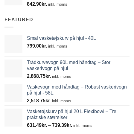
842.90
kr.
inkl. moms
FEATURED
Smal vasketøjskurv på hjul - 40L
799.00
kr.
inkl. moms
Trådkurvevogn 90L med håndtag – Stor
vaskerivogn på hjul
2,868.75
kr.
inkl. moms
Vaskevogn med håndtag – Robust vaskerivogn
på hjul - 58L.
2,518.75
kr.
inkl. moms
Vasketøjskurv på hjul 20 L Flexibowl – Tre
praktiske størrelser
Prisinterval:
631.49
kr.
–
739.39
kr.
inkl. moms
631.49kr.