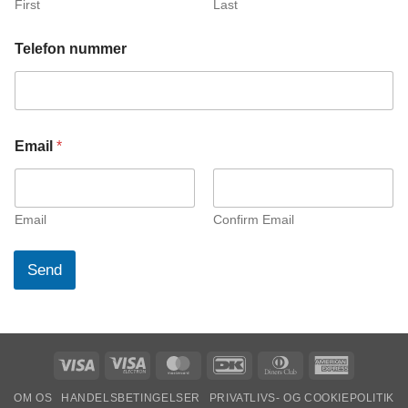
First
Last
Telefon nummer
T
Email
*
e
l
e
f
o
Email
Confirm Email
n
E
Send
m
a
i
l
K
o
Visa
Visa
MasterCard
DanKort
Dinners
American
m
Electron
Club
Express
m
OM OS
HANDELSBETINGELSER
PRIVATLIVS- OG COOKIEPOLITIK