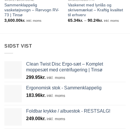
Sammenklappelig
Vaskenet med lynlås og
vasketøjsvogn – Rørvogn RV-
skrivemærkat – Kraftig kvalitet
73 | Tinsø
til erhverv
Prisinterval:
3,600.00
kr.
65.34
kr.
–
90.24
kr.
inkl. moms
inkl. moms
65.34kr.
til
90.24kr.
SIDST VIST
Clean Twist Disc Ergo-sæt – Komplet
moppesæt med centrifugering | Tinsø
299.95
kr.
inkl. moms
Ergonomisk stok - Sammenklappelig
183.96
kr.
inkl. moms
Foldbar krykke / albuestok - RESTSALG!
249.00
kr.
inkl. moms