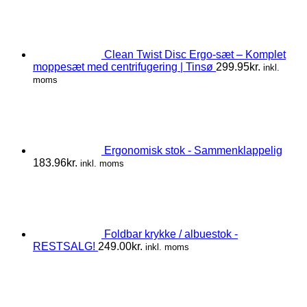
Clean Twist Disc Ergo-sæt – Komplet
moppesæt med centrifugering | Tinsø
299.95
kr.
inkl.
moms
Ergonomisk stok - Sammenklappelig
183.96
kr.
inkl. moms
Foldbar krykke / albuestok -
RESTSALG!
249.00
kr.
inkl. moms