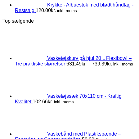
Krykke - Albuestok med blødt håndtag -
Restsalg
120.00
kr.
inkl. moms
Top sælgende
Vasketøjskurv på hjul 20 L Flexibowl –
Prisinterval:
Tre praktiske størrelser
631.49
kr.
–
739.39
kr.
inkl. moms
631.49kr.
til
739.39kr.
Vasketøjssæk 70x110 cm - Kraftig
Kvalitet
102.66
kr.
inkl. moms
Vaskebånd med Plastikspænde –