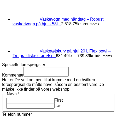
Vaskevogn med håndtag – Robust
vaskerivogn på hjul - 58L.
2,518.75
kr.
inkl. moms
Vasketøjskurv på hjul 20 L Flexibowl –
Prisinterval:
Tre praktiske størrelser
631.49
kr.
–
739.39
kr.
inkl. moms
631.49kr.
Specielle forespørgsler
til
739.39kr.
Kommentar
Her er De velkommen til at komme med en hvilken
forespørgsel de måtte have, såsom en bestemt vare De
måske ikke finder på vores webshop.
Navn
*
First
Last
Telefon nummer