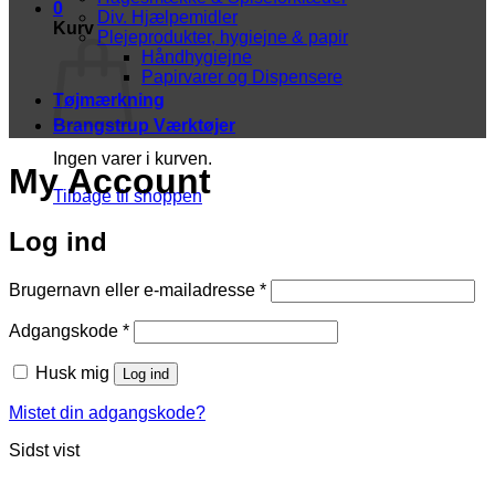
0
Div. Hjælpemidler
Kurv
Plejeprodukter, hygiejne & papir
Håndhygiejne
Papirvarer og Dispensere
Tøjmærkning
Brangstrup Værktøjer
Ingen varer i kurven.
My Account
Tilbage til shoppen
Log ind
Påkrævet
Brugernavn eller e-mailadresse
*
Påkrævet
Adgangskode
*
Husk mig
Log ind
Mistet din adgangskode?
Sidst vist