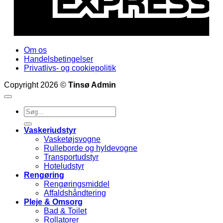
Om os
Handelsbetingelser
Privatlivs- og cookiepolitik
Copyright 2026 ©
Tinsø Admin
Søg
efter:
Vaskeriudstyr
Vasketøjsvogne
Rulleborde og hyldevogne
Transportudstyr
Hoteludstyr
Rengøring
Rengøringsmiddel
Affaldshåndtering
Pleje & Omsorg
Bad & Toilet
Rollatorer