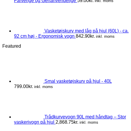
Farverige og Genanvendelige
59.00
kr.
inkl. moms
Vasketøjskurv med låg på hjul (60L) - ca.
92 cm høj - Ergonomisk vogn
842.90
kr.
inkl. moms
Featured
Smal vasketøjskurv på hjul - 40L
799.00
kr.
inkl. moms
Trådkurvevogn 90L med håndtag – Stor
vaskerivogn på hjul
2,868.75
kr.
inkl. moms