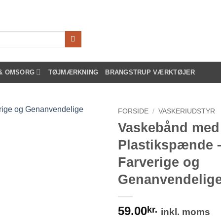
 & OMSORG
TØJMÆRKNING
BRANGSTRUP VÆRKTØJER
FORSIDE
/
VASKERIUDSTYR
Vaskebånd med
Plastikspænde 
Farverige og
Genanvendelig
59.00
kr.
inkl. moms