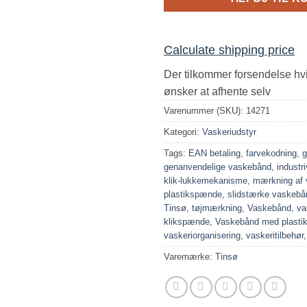
Calculate shipping price
Der tilkommer forsendelse hv
ønsker at afhente selv
Varenummer (SKU):
14271
Kategori:
Vaskeriudstyr
Tags:
EAN betaling
,
farvekodning
,
g
genanvendelige vaskebånd
,
industr
klik-lukkemekanisme
,
mærkning af 
plastikspænde
,
slidstærke vaskebå
Tinsø
,
tøjmærkning
,
Vaskebånd
,
va
klikspænde
,
Vaskebånd med plast
vaskeriorganisering
,
vaskeritilbehør
Varemærke:
Tinsø