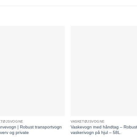
ETØJSVOGNE
VASKETØJSVOGNE
rvevogn | Robust transportvogn
Vaskevogn med håndtag – Robus
rhverv og private
vaskerivogn på hjul – 58L.