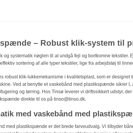
pænde – Robust klik-system til pr
lik og systematik nøglen til at undgå fejl og bortkomne tekstile
ektiv sortering af alle typer tekstiler, lige fra arbejdstøj til linne
 robust klik-lukkemekanisme i kvalitetsplast, som er designet 
skine. Ved at benytte et vaskebånd med plastikspænde sikrer I,
gering og tørring. Hos Tinsø leverer vi driftssikkert udstyr, der
ikspænde direkte til os på tinso@tinso.dk.
atik med vaskebånd med plastiksp
nd med plastikspænde er det brede farveudvalg. Vi tilbyder bånd