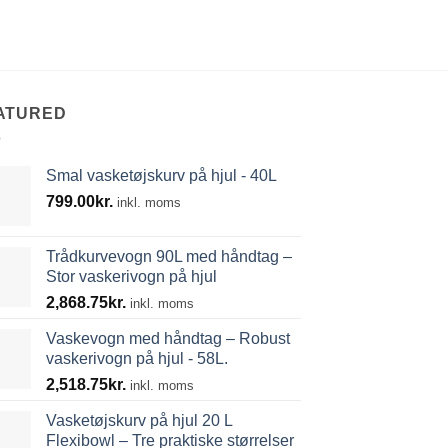
2,718.75
kr.
inkl. mom
ATURED
Smal vasketøjskurv på hjul - 40L
799.00
kr.
inkl. moms
Trådkurvevogn 90L med håndtag –
Stor vaskerivogn på hjul
2,868.75
kr.
inkl. moms
Vaskevogn med håndtag – Robust
vaskerivogn på hjul - 58L.
2,518.75
kr.
inkl. moms
Vasketøjskurv på hjul 20 L
Flexibowl – Tre praktiske størrelser