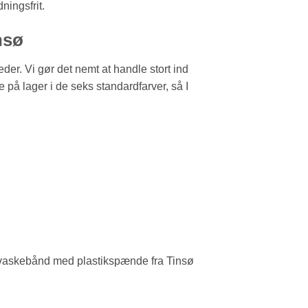
ningsfrit.
nsø
eder. Vi gør det nemt at handle stort ind
 på lager i de seks standardfarver, så I
d et vaskebånd med plastikspænde fra Tinsø