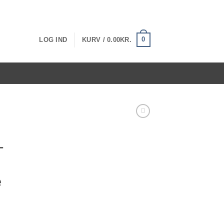
0
LOG IND
KURV /
0.00
KR.
–
e