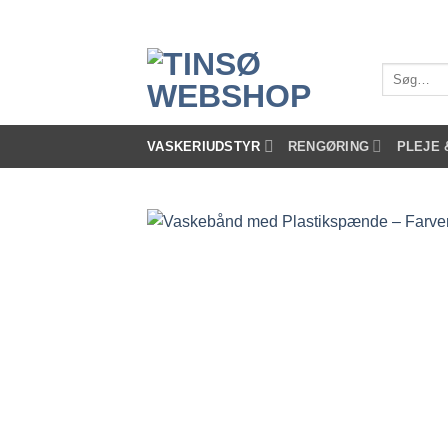
Fortsæt
til
indhold
Søg
efter:
VASKERIUDSTYR
RENGØRING
PLEJE