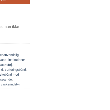
is man ikke
enanvendelig.
,
ivask
,
institutioner
,
vasketøj
,
nd
,
sorteringsbånd
,
skebånd med
ikspænde
,
,
vaskeriudstyr