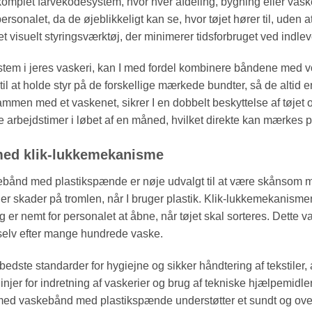
 komplet farvekodesystem, hvor hver afdeling, bygning eller vask
 personalet, da de øjeblikkeligt kan se, hvor tøjet hører til, ud
visuelt styringsværktøj, der minimerer tidsforbruget ved indlev
stem i jeres vaskeri, kan I med fordel kombinere båndene med vo
til at holde styr på de forskellige mærkede bundter, så de altid 
 med et vaskenet, sikrer I en dobbelt beskyttelse af tøjet og en 
 arbejdstimer i løbet af en måned, hvilket direkte kan mærkes på
ed klik-lukkemekanisme
askebånd med plastikspænde er nøje udvalgt til at være skånsom
ller skader på tromlen, når I bruger plastik. Klik-lukkemekanismen
ig er nemt for personalet at åbne, når tøjet skal sorteres. Dette
 selv efter mange hundrede vaske.
 bedste standarder for hygiejne og sikker håndtering af tekstiler, 
linjer for indretning af vaskerier og brug af tekniske hjælpemidler
m med vaskebånd med plastikspænde understøtter et sundt og ove