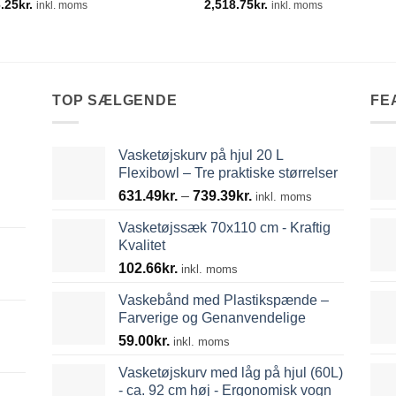
6.25
kr.
2,518.75
kr.
inkl. moms
inkl. moms
TOP SÆLGENDE
FE
Vasketøjskurv på hjul 20 L
Flexibowl – Tre praktiske størrelser
Prisinterval:
631.49
kr.
–
739.39
kr.
inkl. moms
631.49kr.
Vasketøjssæk 70x110 cm - Kraftig
til
Kvalitet
739.39kr.
102.66
kr.
inkl. moms
Vaskebånd med Plastikspænde –
Farverige og Genanvendelige
59.00
kr.
inkl. moms
Vasketøjskurv med låg på hjul (60L)
- ca. 92 cm høj - Ergonomisk vogn