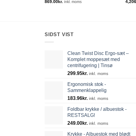
869.00
kr.
4,20
inkl. moms
SIDST VIST
Clean Twist Disc Ergo-sæt –
Komplet moppesæt med
centrifugering | Tinsø
299.95
kr.
inkl. moms
Ergonomisk stok -
Sammenklappelig
183.96
kr.
inkl. moms
Foldbar krykke / albuestok -
RESTSALG!
249.00
kr.
inkl. moms
Krykke - Albuestok med blødt