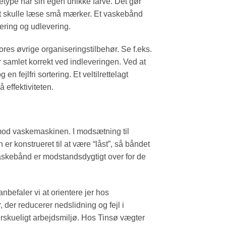
etype har sin egen unikke farve. Det gør
en at skulle læse små mærker. Et vaskebånd
ering og udlevering.
res øvrige organiseringstilbehør. Se f.eks.
er samlet korrekt ved indleveringen. Ved at
fejlfri sortering. Et veltilrettelagt
 effektiviteten.
 mod vaskemaskinen. I modsætning til
 er konstrueret til at være “låst”, så båndet
 vaskebånd er modstandsdygtigt over for de
anbefaler vi at orientere jer hos
, der reducerer nedslidning og fejl i
rskueligt arbejdsmiljø. Hos Tinsø vægter