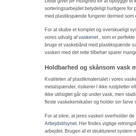
Dette giver jer mulighed for at opbygge et
sorteringsarbejdet betydeligt hurtigere for
med plastikspænde fungerer dermed som et 
For at skabe et komplet og overskueligt sy
vores udvalg af
vaskenet
, som er perfekte 
bruge et vaskebånd med plastikspænde sammen
vaskeri med det rette tilbehør sparer mange
Holdbarhed og skånsom vask m
Kvaliteten af plastikmaterialet i vores v
metalspænder, risikerer I ikke rustpletter e
ikke utilsigtet går op under vask, men stad
fleste vaskekemikalier og holder sin farve
For at sikre, at jeres vaskeri overholder de
Arbejdstilsynet
. Her findes vigtige retnings
arbejdet. Brugen af et struktureret syste