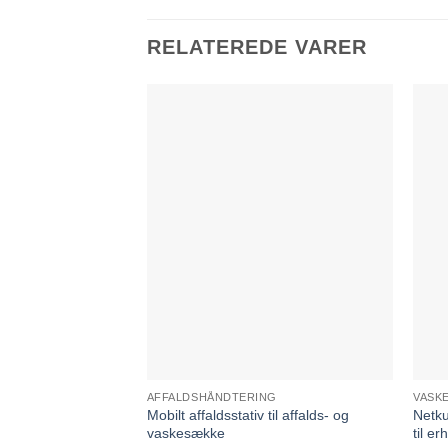
RELATEREDE VARER
AFFALDSHÅNDTERING
VASK
Mobilt affaldsstativ til affalds- og
Netku
vaskesække
til e