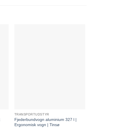
TRANSPORTUDSTYR
VASKETØJSVOGNE
t
Fjederbundvogn aluminium 327 l |
Sammenklappelig kur
Ergonomisk vogn | Tinsø
65 Ltr.