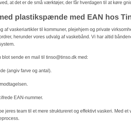
 ved, at det er de små værktøjer, der får hverdagen til at køre gnid
d med plastikspænde med EAN hos Ti
ng af vaskeriartikler til kommuner, plejehjem og private virksomh
 ordrer, herunder vores udvalg af vaskebånd. Vi har altid båndene
system.
u blot sende en mail til tinso@tinso.dk med:
 (angiv farve og antal).
 modtagelsen.
3-cifrede EAN-nummer.
ælpe jeres team til et mere struktureret og effektivt vaskeri. Me
keprocess.