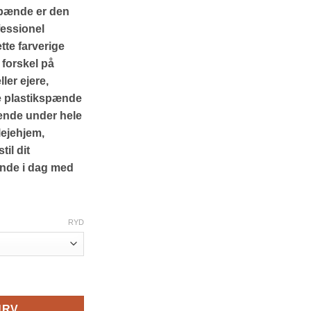
pænde er den
fessionel
tte farverige
 forskel på
ler ejere,
e plastikspænde
dende under hele
lejehjem,
til dit
nde i dag med
RYD
– Farverige og Genanvendelige antal
URV