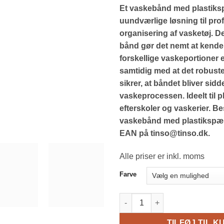
Et vaskebånd med plastiks
uundværlige løsning til pro
organisering af vasketøj. De
bånd gør det nemt at kende
forskellige vaskeportioner el
samtidig med at det robust
sikrer, at båndet bliver sid
vaskeprocessen. Ideelt til p
efterskoler og vaskerier. Bes
vaskebånd med plastikspæ
EAN på tinso@tinso.dk.
Alle priser er inkl. moms
Farve
Vaskebånd med Plastikspænde 
TILFØJ TIL K