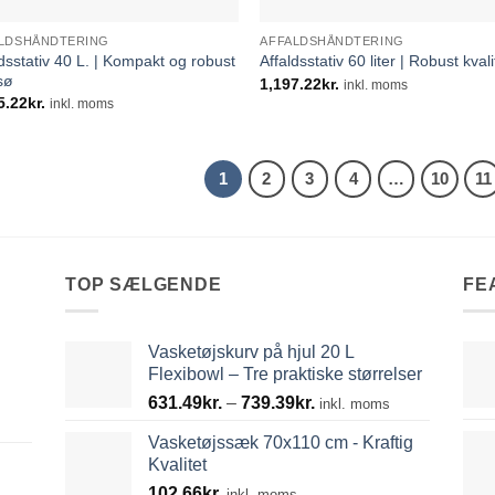
LDSHÅNDTERING
AFFALDSHÅNDTERING
ldsstativ 40 L. | Kompakt og robust
Affaldsstativ 60 liter | Robust kvali
sø
1,197.22
kr.
inkl. moms
5.22
kr.
inkl. moms
1
2
3
4
…
10
11
TOP SÆLGENDE
FE
Vasketøjskurv på hjul 20 L
Flexibowl – Tre praktiske størrelser
Prisinterval:
631.49
kr.
–
739.39
kr.
inkl. moms
631.49kr.
Vasketøjssæk 70x110 cm - Kraftig
til
Kvalitet
739.39kr.
102.66
kr.
inkl. moms