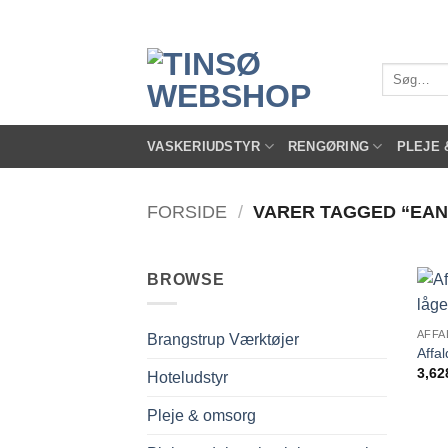
Fortsæt
til
indhold
Søg
efter:
VASKERIUDSTYR
RENGØRING
PLEJE
FORSIDE
/
VARER TAGGED “EAN
BROWSE
AFFA
Brangstrup Værktøjer
Affa
3,62
Hoteludstyr
Pleje & omsorg