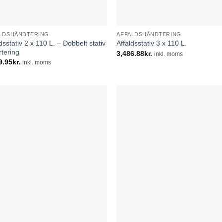
LDSHÅNDTERING
AFFALDSHÅNDTERING
dsstativ 2 x 110 L. – Dobbelt stativ
Affaldsstativ 3 x 110 L.
ortering
3,486.88
kr.
inkl. moms
9.95
kr.
inkl. moms