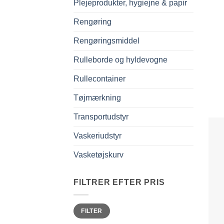
Plejeprodukter, hygiejne & papir
Rengøring
Rengøringsmiddel
Rulleborde og hyldevogne
Rullecontainer
Tøjmærkning
Transportudstyr
Vaskeriudstyr
Vasketøjskurv
FILTRER EFTER PRIS
Mindste
Højeste
FILTER
pris
pris