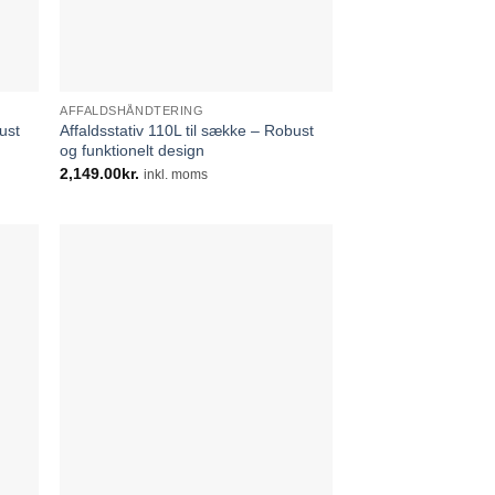
AFFALDSHÅNDTERING
ust
Affaldsstativ 110L til sække – Robust
og funktionelt design
2,149.00
kr.
inkl. moms