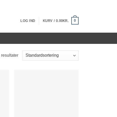
0
LOG IND
KURV /
0.00
KR.
 resultater