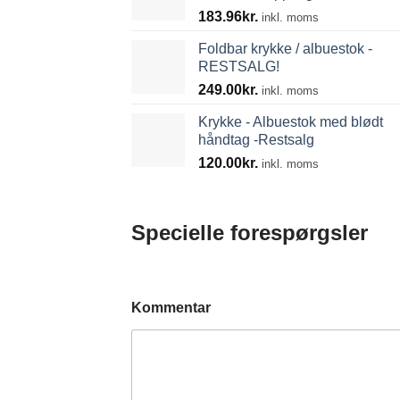
183.96
kr.
inkl. moms
Foldbar krykke / albuestok -
RESTSALG!
249.00
kr.
inkl. moms
Krykke - Albuestok med blødt
håndtag -Restsalg
120.00
kr.
inkl. moms
Specielle forespørgsler
Kommentar