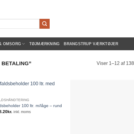
 & OMSORG
TØJMÆRKNING
BRANGSTRUP VÆRKTØJER
 BETALING”
Viser 1–12 af 138
LDSHÅNDTERING
ldsbeholder 100 ltr. m/låge – rund
8.20
kr.
inkl. moms