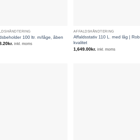
LDSHÅNDTERING
AFFALDSHÅNDTERING
Affaldsstativ 110 L. med låg | Rob
ldsbeholder 100 ltr. m/låge, åben
kvalitet
8.20
kr.
inkl. moms
1,649.00
kr.
inkl. moms