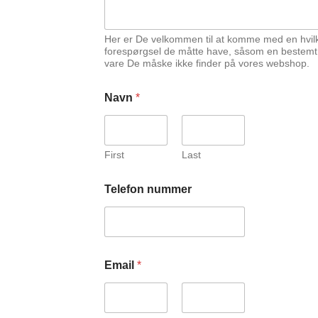
Her er De velkommen til at komme med en hvil
forespørgsel de måtte have, såsom en bestemt
vare De måske ikke finder på vores webshop.
Navn
*
First
Last
Telefon nummer
E
Email
*
m
a
i
l