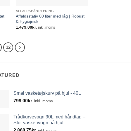
AFFALDSHÅNDTERING
Affaldsstativ 60 liter med låg | Robust
tet
& Hygiejnisk
1,479.00
kr.
inkl. moms
12
ATURED
Smal vasketøjskurv på hjul - 40L
799.00
kr.
inkl. moms
Trådkurvevogn 90L med håndtag –
Stor vaskerivogn på hjul
2,868.75
kr.
inkl. moms