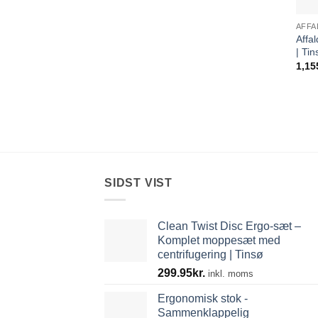
AFFA
Affa
| Tin
1,15
SIDST VIST
Clean Twist Disc Ergo-sæt –
Komplet moppesæt med
centrifugering | Tinsø
299.95
kr.
inkl. moms
Ergonomisk stok -
Sammenklappelig