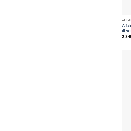
AFFA
Affal
til s
2,34