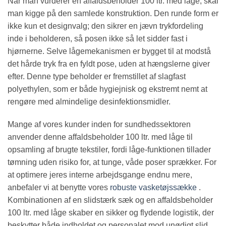
Når man vurderer en affaldsbeholder 100 ltr. med låge, skal
man kigge på den samlede konstruktion. Den runde form er
ikke kun et designvalg; den sikrer en jævn trykfordeling
inde i beholderen, så posen ikke så let sidder fast i
hjørnerne. Selve lågemekanismen er bygget til at modstå
det hårde tryk fra en fyldt pose, uden at hængslerne giver
efter. Denne type beholder er fremstillet af slagfast
polyethylen, som er både hygiejnisk og ekstremt nemt at
rengøre med almindelige desinfektionsmidler.
Mange af vores kunder inden for sundhedssektoren
anvender denne affaldsbeholder 100 ltr. med låge til
opsamling af brugte tekstiler, fordi låge-funktionen tillader
tømning uden risiko for, at tunge, våde poser sprækker. For
at optimere jeres interne arbejdsgange endnu mere,
anbefaler vi at benytte vores
robuste vasketøjssække
.
Kombinationen af en slidstærk sæk og en affaldsbeholder
100 ltr. med låge skaber en sikker og flydende logistik, der
beskytter både indholdet og personalet mod unødigt slid.