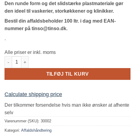
Den runde form og det slidstærke plastmateriale gør
den ideel til vaskerier, storkøkkener og klinikker.
Bestil din affaldsbeholder 100 ltr. i dag med EAN-
nummer på tinso@tinso.dk.
.
Alle priser er inkl. moms
Affaldsbeholder 100 ltr. m/låge - rund antal
TILFØJ TIL KURV
Calculate shipping price
Der tilkommer forsendelse hvis man ikke ønsker at afhente
selv
Varenummer (SKU):
30002
Kategori:
Affaldshåndtering