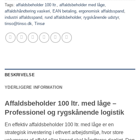
Tags:
affaldsbeholder 100 ltr.
,
affaldsbeholder med låge
,
affaldshåndtering vaskeri
,
EAN betaling
,
ergonomisk affaldsspand
,
industri affaldsspand
,
rund affaldsbeholder
,
rygskånende udstyr
,
tinso@tinso.dk
,
Tinsø
BESKRIVELSE
YDERLIGERE INFORMATION
Affaldsbeholder 100 ltr. med låge –
Professionel og rygskånende logistik
En effektiv affaldsbeholder 100 ltr. med låge er en
strategisk investering i ethvert arbejdsmiljø, hvor store