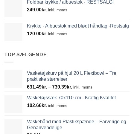
Foldbar krykke / albuestok - RESTSALG!
249.00
kr.
inkl. moms
Krykke - Albuestok med blødt håndtag -Restsalg
120.00
kr.
inkl. moms
TOP SÆLGENDE
Vasketøjskurv på hjul 20 L Flexibowl – Tre
praktiske størrelser
Prisinterval:
631.49
kr.
–
739.39
kr.
inkl. moms
631.49kr.
Vasketøjssæk 70x110 cm - Kraftig Kvalitet
til
102.66
kr.
739.39kr.
inkl. moms
Vaskebånd med Plastikspænde – Farverige og
Genanvendelige