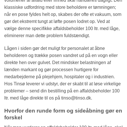
volumener af affald eller linned skal håndteres dagligt. Den
klassiske udfordring med store beholdere er tømningen;
når en pose fyldes helt op, skabes der ofte et vakuum, som
gør det ekstremt tungt at løfte posen lodret op. Ved at
vælge denne specifikke affaldsbeholder 100 ltr. med låge,
eliminerer man dette problem fuldstændigt.
Lågen i siden gør det muligt for personalet at åbne
beholderen og trække posen vandret ud på en vogn eller
direkte hen over gulvet. Det mindsker belastningen af
lænden markant og gør processen hurtigere for
medarbejderne på plejehjem, hospitaler og i industrien.
Hos Tinsø leverer vi udstyr, der er skabt til at løse virkelige
problemer – send din bestilling på en affaldsbeholder 100
ltr. med låge direkte til os på tinso@tinso.dk.
Hvorfor den runde form og sideåbning gør en
forskel