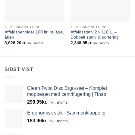
AFFALDSHÅNDTERING
AFFALDSHÅNDTERING
Affaldsbeholder 100 ltr. m/låge,
Affaldsstativ 2 x 110 L. –
åben
Dobbelt stativ til sortering
3,628.20
kr.
2,349.95
kr.
inkl. moms
inkl. moms
SIDST VIST
Clean Twist Disc Ergo-sæt – Komplet
moppesæt med centrifugering | Tinsø
299.95
kr.
inkl. moms
Ergonomisk stok - Sammenklappelig
183.96
kr.
inkl. moms