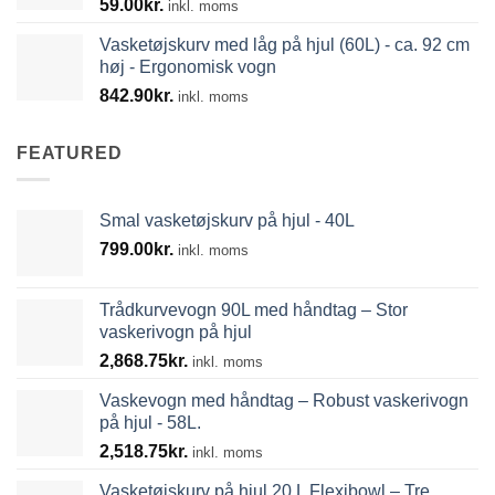
59.00
kr.
inkl. moms
Vasketøjskurv med låg på hjul (60L) - ca. 92 cm
høj - Ergonomisk vogn
842.90
kr.
inkl. moms
FEATURED
Smal vasketøjskurv på hjul - 40L
799.00
kr.
inkl. moms
Trådkurvevogn 90L med håndtag – Stor
vaskerivogn på hjul
2,868.75
kr.
inkl. moms
Vaskevogn med håndtag – Robust vaskerivogn
på hjul - 58L.
2,518.75
kr.
inkl. moms
Vasketøjskurv på hjul 20 L Flexibowl – Tre