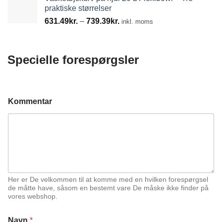
praktiske størrelser
Prisinterval:
631.49
kr.
–
739.39
kr.
inkl. moms
631.49kr.
til
739.39kr.
Specielle forespørgsler
Kommentar
Her er De velkommen til at komme med en hvilken forespørgsel
de måtte have, såsom en bestemt vare De måske ikke finder på
vores webshop.
Navn
*