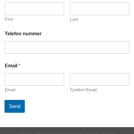
a
i
l
T
First
Last
e
l
Telefon nummer
e
f
o
n
n
u
Email
*
m
m
e
r
Email
Confirm Email
Send