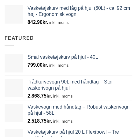
Vasketøjskurv med låg på hjul (60L) - ca. 92 cm
høj - Ergonomisk vogn
842.90
kr.
inkl. moms
FEATURED
Smal vasketøjskurv på hjul - 40L
799.00
kr.
inkl. moms
Trådkurvevogn 90L med håndtag – Stor
vaskerivogn på hjul
2,868.75
kr.
inkl. moms
Vaskevogn med håndtag – Robust vaskerivogn
på hjul - 58L.
2,518.75
kr.
inkl. moms
Vasketøjskurv på hjul 20 L Flexibowl – Tre