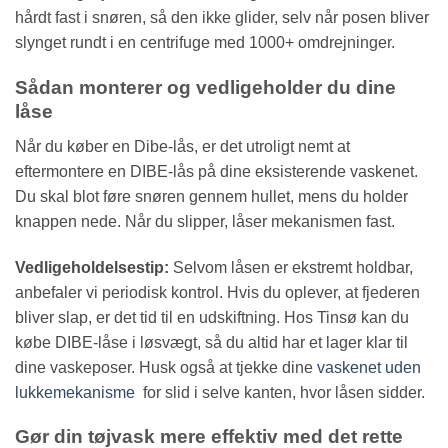
hårdt fast i snøren, så den ikke glider, selv når posen bliver
slynget rundt i en centrifuge med 1000+ omdrejninger.
Sådan monterer og vedligeholder du dine
låse
Når du køber en Dibe-lås, er det utroligt nemt at
eftermontere en DIBE-lås på dine eksisterende vaskenet.
Du skal blot føre snøren gennem hullet, mens du holder
knappen nede. Når du slipper, låser mekanismen fast.
Vedligeholdelsestip:
Selvom låsen er ekstremt holdbar,
anbefaler vi periodisk kontrol. Hvis du oplever, at fjederen
bliver slap, er det tid til en udskiftning. Hos Tinsø kan du
købe DIBE-låse i løsvægt, så du altid har et lager klar til
dine vaskeposer. Husk også at tjekke dine
vaskenet uden
lukkemekanisme
for slid i selve kanten, hvor låsen sidder.
Gør din tøjvask mere effektiv med det rette