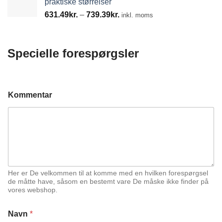
praktiske størrelser
Prisinterval:
631.49
kr.
–
739.39
kr.
inkl. moms
631.49kr.
til
739.39kr.
Specielle forespørgsler
Kommentar
Her er De velkommen til at komme med en hvilken forespørgsel
de måtte have, såsom en bestemt vare De måske ikke finder på
vores webshop.
E
Navn
*
m