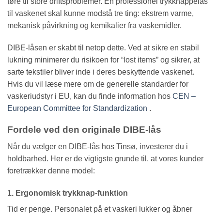
føre til store driftsproblemer. En professionel trykknappelås
til vaskenet skal kunne modstå tre ting: ekstrem varme,
mekanisk påvirkning og kemikalier fra vaskemidler.
DIBE-låsen er skabt til netop dette. Ved at sikre en stabil
lukning minimerer du risikoen for “lost items” og sikrer, at
sarte tekstiler bliver inde i deres beskyttende vaskenet.
Hvis du vil læse mere om de generelle standarder for
vaskeriudstyr i EU, kan du finde information hos
CEN –
European Committee for Standardization
.
Fordele ved den originale DIBE-lås
Når du vælger en DIBE-lås hos Tinsø, investerer du i
holdbarhed. Her er de vigtigste grunde til, at vores kunder
foretrækker denne model:
1. Ergonomisk trykknap-funktion
Tid er penge. Personalet på et vaskeri lukker og åbner