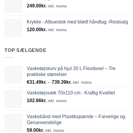
249.00
kr.
inkl. moms
Krykke - Albuestok med blødt håndtag -Restsalg
120.00
kr.
inkl. moms
TOP SÆLGENDE
Vasketøjskurv på hjul 20 L Flexibowl – Tre
praktiske størrelser
Prisinterval:
631.49
kr.
–
739.39
kr.
inkl. moms
631.49kr.
Vasketøjssæk 70x110 cm - Kraftig Kvalitet
til
102.66
kr.
739.39kr.
inkl. moms
Vaskebånd med Plastikspænde – Farverige og
Genanvendelige
59.00
kr.
inkl. moms