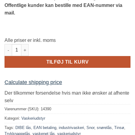
Offentlige kunder kan bestille med EAN-nummer via
mail.
Alle priser er inkl. moms
DIBE-lås – Robust trykknappelås til vaskenet med snøre antal
TILFØJ TIL KURV
Calculate shipping price
Der tilkommer forsendelse hvis man ikke ønsker at afhente
selv
Varenummer (SKU):
14390
Kategori:
Vaskeriudstyr
Tags:
DIBE lås
,
EAN betaling
,
industrivaskeri
,
Snor
,
snørelås
,
Tinsø
,
Trykknappelås
,
vaskenet lås
,
vaskeriudstyr