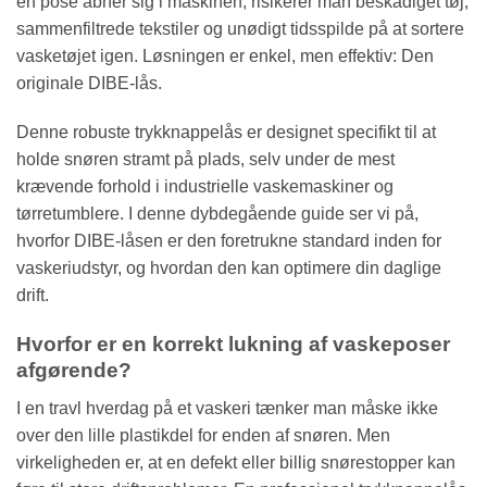
en pose åbner sig i maskinen, risikerer man beskadiget tøj,
sammenfiltrede tekstiler og unødigt tidsspilde på at sortere
vasketøjet igen. Løsningen er enkel, men effektiv: Den
originale DIBE-lås.
Denne robuste trykknappelås er designet specifikt til at
holde snøren stramt på plads, selv under de mest
krævende forhold i industrielle vaskemaskiner og
tørretumblere. I denne dybdegående guide ser vi på,
hvorfor DIBE-låsen er den foretrukne standard inden for
vaskeriudstyr, og hvordan den kan optimere din daglige
drift.
Hvorfor er en korrekt lukning af vaskeposer
afgørende?
I en travl hverdag på et vaskeri tænker man måske ikke
over den lille plastikdel for enden af snøren. Men
virkeligheden er, at en defekt eller billig snørestopper kan