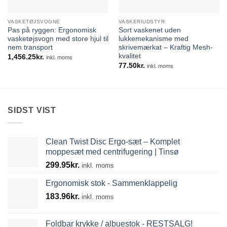
VASKETØJSVOGNE
VASKERIUDSTYR
Pas på ryggen: Ergonomisk
Sort vaskenet uden
vasketøjsvogn med store hjul til
lukkemekanisme med
nem transport
skrivemærkat – Kraftig Mesh-
kvalitet
1,456.25
kr.
inkl. moms
77.50
kr.
inkl. moms
SIDST VIST
Clean Twist Disc Ergo-sæt – Komplet
moppesæt med centrifugering | Tinsø
299.95
kr.
inkl. moms
Ergonomisk stok - Sammenklappelig
183.96
kr.
inkl. moms
Foldbar krykke / albuestok - RESTSALG!