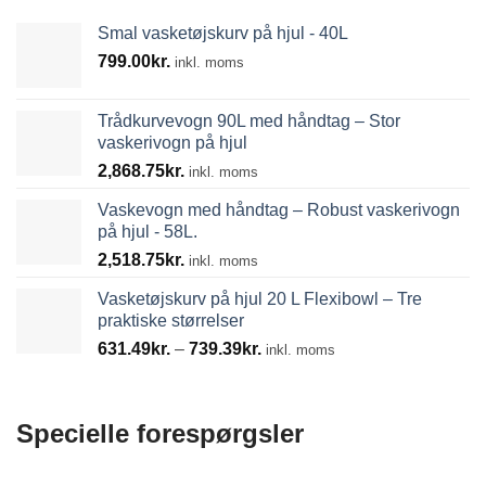
Smal vasketøjskurv på hjul - 40L
799.00
kr.
inkl. moms
Trådkurvevogn 90L med håndtag – Stor
vaskerivogn på hjul
2,868.75
kr.
inkl. moms
Vaskevogn med håndtag – Robust vaskerivogn
på hjul - 58L.
2,518.75
kr.
inkl. moms
Vasketøjskurv på hjul 20 L Flexibowl – Tre
praktiske størrelser
Prisinterval:
631.49
kr.
–
739.39
kr.
inkl. moms
631.49kr.
til
739.39kr.
Specielle forespørgsler