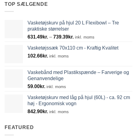
TOP SÆLGENDE
Vasketøjskurv på hjul 20 L Flexibowl – Tre
praktiske størrelser
Prisinterval:
631.49
kr.
–
739.39
kr.
inkl. moms
631.49kr.
Vasketøjssæk 70x110 cm - Kraftig Kvalitet
til
102.66
kr.
739.39kr.
inkl. moms
Vaskebånd med Plastikspænde – Farverige og
Genanvendelige
59.00
kr.
inkl. moms
Vasketøjskurv med låg på hjul (60L) - ca. 92 cm
høj - Ergonomisk vogn
842.90
kr.
inkl. moms
FEATURED