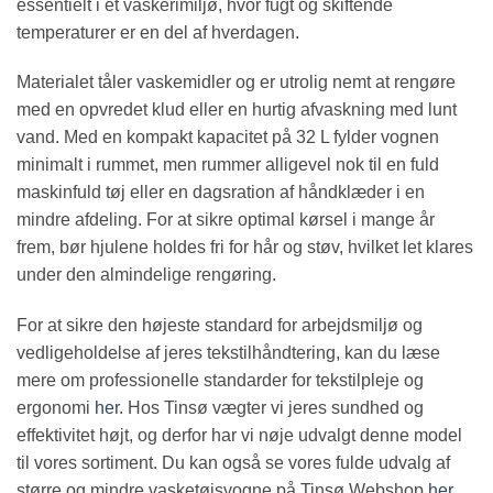
essentielt i et vaskerimiljø, hvor fugt og skiftende
temperaturer er en del af hverdagen.
Materialet tåler vaskemidler og er utrolig nemt at rengøre
med en opvredet klud eller en hurtig afvaskning med lunt
vand. Med en kompakt kapacitet på 32 L fylder vognen
minimalt i rummet, men rummer alligevel nok til en fuld
maskinfuld tøj eller en dagsration af håndklæder i en
mindre afdeling. For at sikre optimal kørsel i mange år
frem, bør hjulene holdes fri for hår og støv, hvilket let klares
under den almindelige rengøring.
For at sikre den højeste standard for arbejdsmiljø og
vedligeholdelse af jeres tekstilhåndtering, kan du læse
mere om professionelle standarder for tekstilpleje og
ergonomi
her
. Hos Tinsø vægter vi jeres sundhed og
effektivitet højt, og derfor har vi nøje udvalgt denne model
til vores sortiment. Du kan også se vores fulde udvalg af
større og mindre vasketøjsvogne på Tinsø Webshop
her
.