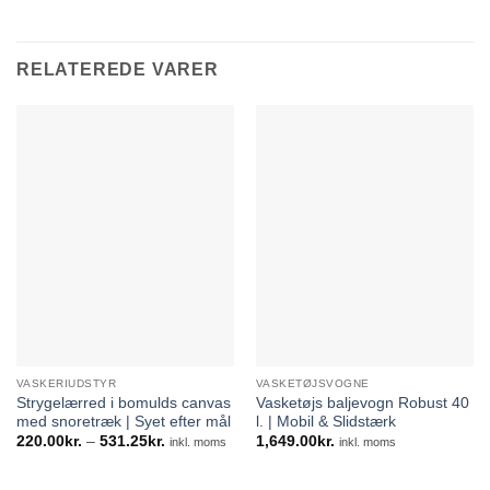
RELATEREDE VARER
VASKERIUDSTYR
VASKETØJSVOGNE
Strygelærred i bomulds canvas
Vasketøjs baljevogn Robust 40
med snoretræk | Syet efter mål
l. | Mobil & Slidstærk
Prisinterval:
220.00
kr.
–
531.25
kr.
1,649.00
kr.
inkl. moms
inkl. moms
220.00kr.
til
531.25kr.