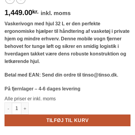
1,449.00
kr.
inkl. moms
Vaskerivogn med hjul 32 L er den perfekte
ergonomiske hjælper til håndtering af vasketøj i private
hjem og mindre erhverv. Denne mobile vogn fjerner
behovet for tunge løft og sikrer en smidig logistik i
hverdagen takket være dens robuste konstruktion og
letkørende hjul.
Betal med EAN: Send din ordre til tinso@tinso.dk.
På fjernlager – 4-6 dages levering
Alle priser er inkl. moms
Vaskerivogn med hjul 32 L | Mobil & Robust | Tinsø antal
TILFØJ TIL KURV