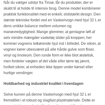
Når du vælger udstyr fra Tinsø, får du produkter, der er
skabt til at holde til intensiv brug. Denne model kombinerer
praktisk funktionalitet med et enkelt, slidstærkt design. Den
største tekniske fordel ved en Vaskerivogn med hjul 32 L er
dens unikke balance mellem volumen og
manøvredygtighed. Mange glemmer, at gentagne løft af
selv mindre mængder vasketøj slider på kroppen; her
kommer vognens letkørende hjul ind i billedet. De sikrer, at
vognen kører ubesværet på alle hårde gulve som fliser,
vinyl og linoleum. Den runde form er ikke blot æstetisk,
men fordeler vægten af det våde eller tørre tøj jævnt,
hvilket sikrer, at enheden ikke tipper under kørsel eller
hurtige vendinger.
Holdbarhed og industriel kvalitet i hverdagen
Selve kurven på denne Vaskerivogn med hjul 32 L er
fremstillet i et robust og slagfast plastmateriale. Dette er