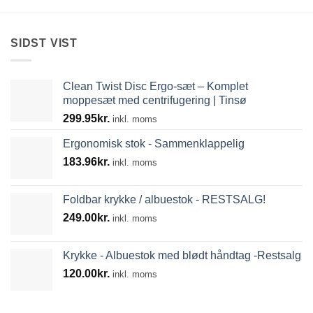
SIDST VIST
Clean Twist Disc Ergo-sæt – Komplet
moppesæt med centrifugering | Tinsø
299.95
kr.
inkl. moms
Ergonomisk stok - Sammenklappelig
183.96
kr.
inkl. moms
Foldbar krykke / albuestok - RESTSALG!
249.00
kr.
inkl. moms
Krykke - Albuestok med blødt håndtag -Restsalg
120.00
kr.
inkl. moms