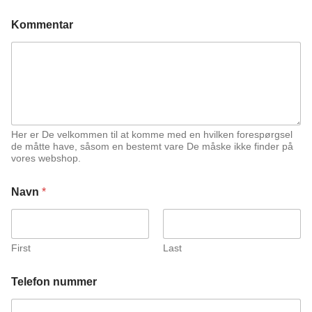
Kommentar
Her er De velkommen til at komme med en hvilken forespørgsel
de måtte have, såsom en bestemt vare De måske ikke finder på
vores webshop.
Navn
*
First
Last
n
Telefon nummer
u
m
m