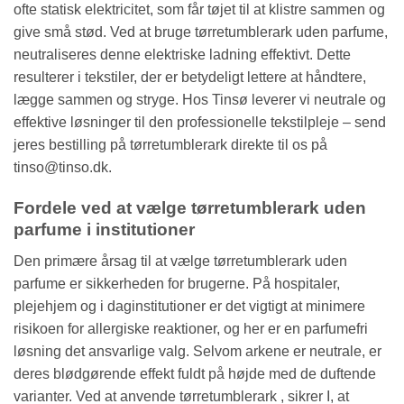
ofte statisk elektricitet, som får tøjet til at klistre sammen og
give små stød. Ved at bruge tørretumblerark uden parfume,
neutraliseres denne elektriske ladning effektivt. Dette
resulterer i tekstiler, der er betydeligt lettere at håndtere,
lægge sammen og stryge. Hos Tinsø leverer vi neutrale og
effektive løsninger til den professionelle tekstilpleje – send
jeres bestilling på tørretumblerark direkte til os på
tinso@tinso.dk.
Fordele ved at vælge tørretumblerark uden
parfume i institutioner
Den primære årsag til at vælge tørretumblerark uden
parfume er sikkerheden for brugerne. På hospitaler,
plejehjem og i daginstitutioner er det vigtigt at minimere
risikoen for allergiske reaktioner, og her er en parfumefri
løsning det ansvarlige valg. Selvom arkene er neutrale, er
deres blødgørende effekt fuldt på højde med de duftende
varianter. Ved at anvende tørretumblerark , sikrer I, at