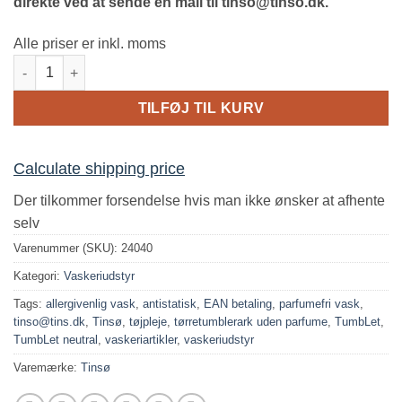
direkte ved at sende en mail til tinso@tinso.dk.
Alle priser er inkl. moms
Tørretumblerark uden parfume | TumbLet – Antistatisk antal
TILFØJ TIL KURV
Calculate shipping price
Der tilkommer forsendelse hvis man ikke ønsker at afhente
selv
Varenummer (SKU):
24040
Kategori:
Vaskeriudstyr
Tags:
allergivenlig vask
,
antistatisk
,
EAN betaling
,
parfumefri vask
,
tinso@tins.dk
,
Tinsø
,
tøjpleje
,
tørretumblerark uden parfume
,
TumbLet
,
TumbLet neutral
,
vaskeriartikler
,
vaskeriudstyr
Varemærke:
Tinsø