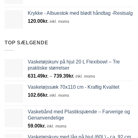
Krykke - Albuestok med blødt håndtag -Restsalg
120.00
kr.
inkl. moms
TOP SÆLGENDE
Vasketøjskurv på hjul 20 L Flexibowl – Tre
praktiske størrelser
Prisinterval:
631.49
kr.
–
739.39
kr.
inkl. moms
631.49kr.
Vasketøjssæk 70x110 cm - Kraftig Kvalitet
til
102.66
kr.
739.39kr.
inkl. moms
Vaskebånd med Plastikspænde – Farverige og
Genanvendelige
59.00
kr.
inkl. moms
Vasketøjskurv med låg på hjul (60L) - ca. 92 cm