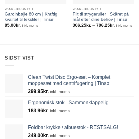
VASKERIUDSTYR
VASKERIUDSTYR
Gardinbøjle 80 cm | Kraftig
Filt til strygeruller | Skåret på
kvalitet til tekstiler | Tinsø
mål efter dine behov | Tinsø
Prisinterval:
85.00
kr.
306.25
kr.
–
706.25
kr.
inkl. moms
inkl. moms
306.25kr.
til
706.25kr.
SIDST VIST
Clean Twist Disc Ergo-sæt – Komplet
moppesæt med centrifugering | Tinsø
299.95
kr.
inkl. moms
Ergonomisk stok - Sammenklappelig
183.96
kr.
inkl. moms
Foldbar krykke / albuestok - RESTSALG!
249.00
kr.
inkl. moms