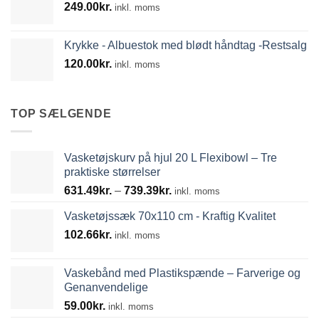
249.00
kr.
inkl. moms
Krykke - Albuestok med blødt håndtag -Restsalg
120.00
kr.
inkl. moms
TOP SÆLGENDE
Vasketøjskurv på hjul 20 L Flexibowl – Tre
praktiske størrelser
Prisinterval:
631.49
kr.
–
739.39
kr.
inkl. moms
631.49kr.
Vasketøjssæk 70x110 cm - Kraftig Kvalitet
til
102.66
kr.
739.39kr.
inkl. moms
Vaskebånd med Plastikspænde – Farverige og
Genanvendelige
59.00
kr.
inkl. moms