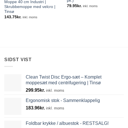
pk.)
Moppe 40 cm Industri |
79.95
kr.
inkl. moms
Skrubbemoppe med velcro |
Tinsø
143.75
kr.
inkl. moms
SIDST VIST
Clean Twist Disc Ergo-sæt – Komplet
moppesæt med centrifugering | Tinsø
299.95
kr.
inkl. moms
Ergonomisk stok - Sammenklappelig
183.96
kr.
inkl. moms
Foldbar krykke / albuestok - RESTSALG!