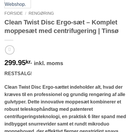
FORSIDE
/
RENGØRING
Clean Twist Disc Ergo-sæt – Komplet
moppesæt med centrifugering | Tinsø
299.95
kr.
inkl. moms
RESTSALG
!
Clean Twist Disc Ergo-sættet indeholder alt, hvad der
kræves til en professionel og grundig rengøring af alle
gulvtyper. Dette innovative moppesæt kombinerer et
robust teleskophåndtag med patenteret
centrifugeringsteknologi, en praktisk 6 liter spand med
indbygget snurrevrider samt et rundt mikroduo
moppehoved, der effektivt fjerner genstridigt snavs