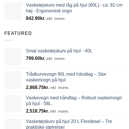
Vasketøjskurv med låg på hjul (60L) - ca. 92 cm
høj - Ergonomisk vogn
842.90
kr.
inkl. moms
FEATURED
Smal vasketøjskurv på hjul - 40L
799.00
kr.
inkl. moms
Trådkurvevogn 90L med håndtag – Stor
vaskerivogn på hjul
2,868.75
kr.
inkl. moms
Vaskevogn med håndtag – Robust vaskerivogn
på hjul - 58L.
2,518.75
kr.
inkl. moms
Vasketøjskurv på hjul 20 L Flexibowl – Tre
praktiske størrelser