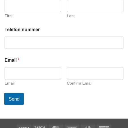
n
E
m
First
Last
a
i
l
Telefon nummer
Email
*
Email
Confirm Email
Send