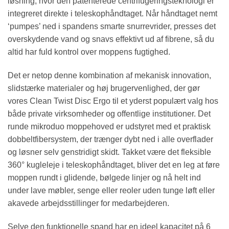
løsning, hvor den patenterede centrifugeringsteknologi er
integreret direkte i teleskophåndtaget. Når håndtaget nemt
‘pumpes’ ned i spandens smarte snurrevrider, presses det
overskydende vand og snavs effektivt ud af fibrene, så du
altid har fuld kontrol over moppens fugtighed.
Det er netop denne kombination af mekanisk innovation,
slidstærke materialer og høj brugervenlighed, der gør
vores Clean Twist Disc Ergo til et yderst populært valg hos
både private virksomheder og offentlige institutioner. Det
runde mikroduo moppehoved er udstyret med et praktisk
dobbeltfibersystem, der trænger dybt ned i alle overflader
og løsner selv genstridigt skidt. Takket være det fleksible
360° kugleleje i teleskophåndtaget, bliver det en leg at føre
moppen rundt i glidende, bølgede linjer og nå helt ind
under lave møbler, senge eller reoler uden tunge løft eller
akavede arbejdsstillinger for medarbejderen.
Selve den funktionelle spand har en ideel kapacitet på 6