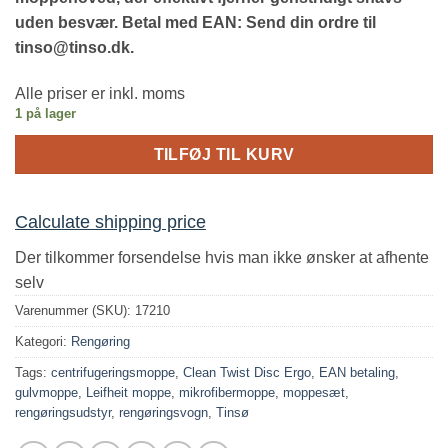
uden besvær. Betal med EAN: Send din ordre til
tinso@tinso.dk.
Alle priser er inkl. moms
1 på lager
TILFØJ TIL KURV
Calculate shipping price
Der tilkommer forsendelse hvis man ikke ønsker at afhente
selv
Varenummer (SKU):
17210
Kategori:
Rengøring
Tags:
centrifugeringsmoppe
,
Clean Twist Disc Ergo
,
EAN betaling
,
gulvmoppe
,
Leifheit moppe
,
mikrofibermoppe
,
moppesæt
,
rengøringsudstyr
,
rengøringsvogn
,
Tinsø