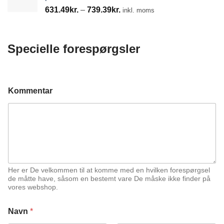
Prisinterval:
631.49
kr.
–
739.39
kr.
inkl. moms
631.49kr.
til
739.39kr.
Specielle forespørgsler
K
Kommentar
o
m
m
e
n
t
a
r
T
Her er De velkommen til at komme med en hvilken forespørgsel
e
de måtte have, såsom en bestemt vare De måske ikke finder på
vores webshop.
l
e
f
Navn
*
o