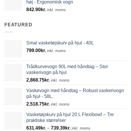
høj - Ergonomisk vogn
842.90
kr.
inkl. moms
FEATURED
Smal vasketøjskurv på hjul - 40L
799.00
kr.
inkl. moms
Trådkurvevogn 90L med håndtag – Stor
vaskerivogn på hjul
2,868.75
kr.
inkl. moms
Vaskevogn med håndtag – Robust vaskerivogn
på hjul - 58L.
2,518.75
kr.
inkl. moms
Vasketøjskurv på hjul 20 L Flexibowl – Tre
praktiske størrelser
Prisinterval:
631.49
kr.
–
739.39
kr.
inkl. moms