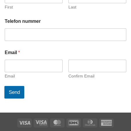
First
Last
N
Telefon nummer
a
v
n
n
u
m
Email
*
m
e
r
E
Email
Confirm Email
m
a
i
Send
l
Visa
Visa
MasterCard
DanKort
Dinners
American
Electron
Club
Express