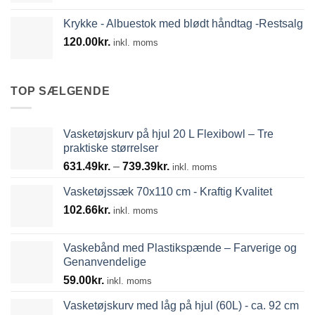
Krykke - Albuestok med blødt håndtag -Restsalg
120.00
kr.
inkl. moms
TOP SÆLGENDE
Vasketøjskurv på hjul 20 L Flexibowl – Tre
praktiske størrelser
Prisinterval:
631.49
kr.
–
739.39
kr.
inkl. moms
631.49kr.
Vasketøjssæk 70x110 cm - Kraftig Kvalitet
til
102.66
kr.
739.39kr.
inkl. moms
Vaskebånd med Plastikspænde – Farverige og
Genanvendelige
59.00
kr.
inkl. moms
Vasketøjskurv med låg på hjul (60L) - ca. 92 cm