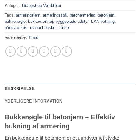
Kategori:
Brangstrup Værktøjer
Tags:
armeringsjern
,
armeringsstål
,
betonarmering
,
betonjern
,
bukkenøgle
,
bukkeværktøj
,
byggeplads udstyr
,
EAN betaling
,
håndværktøj
,
manuel bukker
,
Tinsø
Varemærke:
Tinsø
BESKRIVELSE
YDERLIGERE INFORMATION
Bukkenøgle til betonjern – Effektiv
bukning af armering
En bukkenøgle til betonjern er et uundværligt stykke