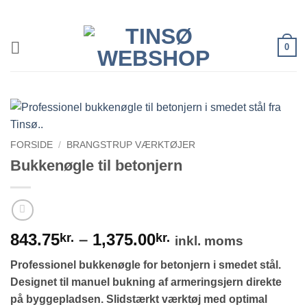
Fortsæt
til
indhold
0
FORSIDE
/
BRANGSTRUP VÆRKTØJER
Bukkenøgle til betonjern
Prisinterval:
843.75
–
1,375.00
kr.
kr.
inkl. moms
843.75kr.
Professionel bukkenøgle for betonjern i smedet stål.
til
Designet til manuel bukning af armeringsjern direkte
1,375.00kr.
på byggepladsen. Slidstærkt værktøj med optimal