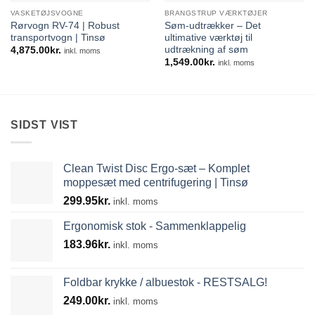
VASKETØJSVOGNE
BRANGSTRUP VÆRKTØJER
Rørvogn RV-74 | Robust
Søm-udtrækker – Det
transportvogn | Tinsø
ultimative værktøj til
udtrækning af søm
4,875.00
kr.
inkl. moms
1,549.00
kr.
inkl. moms
SIDST VIST
Clean Twist Disc Ergo-sæt – Komplet
moppesæt med centrifugering | Tinsø
299.95
kr.
inkl. moms
Ergonomisk stok - Sammenklappelig
183.96
kr.
inkl. moms
Foldbar krykke / albuestok - RESTSALG!
249.00
kr.
inkl. moms