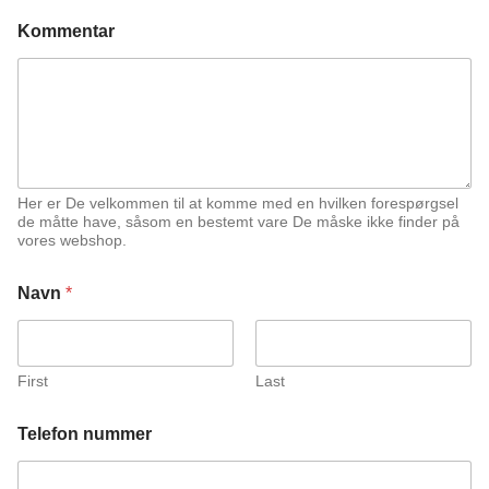
Kommentar
Her er De velkommen til at komme med en hvilken forespørgsel
de måtte have, såsom en bestemt vare De måske ikke finder på
vores webshop.
Navn
*
First
Last
n
Telefon nummer
u
m
m