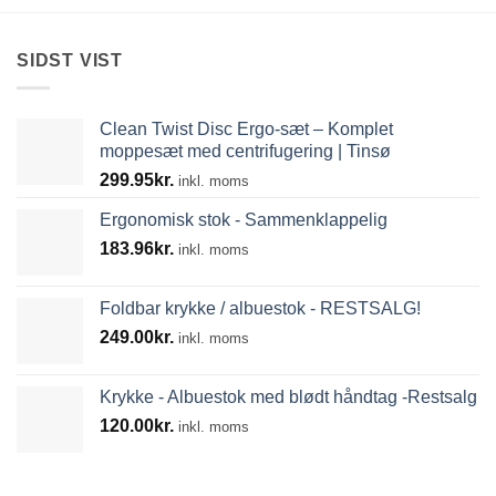
SIDST VIST
Clean Twist Disc Ergo-sæt – Komplet
moppesæt med centrifugering | Tinsø
299.95
kr.
inkl. moms
Ergonomisk stok - Sammenklappelig
183.96
kr.
inkl. moms
Foldbar krykke / albuestok - RESTSALG!
249.00
kr.
inkl. moms
Krykke - Albuestok med blødt håndtag -Restsalg
120.00
kr.
inkl. moms