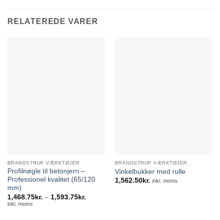
RELATEREDE VARER
BRANGSTRUP VÆRKTØJER
BRANGSTRUP VÆRKTØJER
Profilnøgle til betonjern –
Vinkelbukker med rulle
Professionel kvalitet (65/120
1,562.50
kr.
inkl. moms
mm)
Prisinterval:
1,468.75
kr.
–
1,593.75
kr.
1,468.75kr.
inkl. moms
til
1,593.75kr.