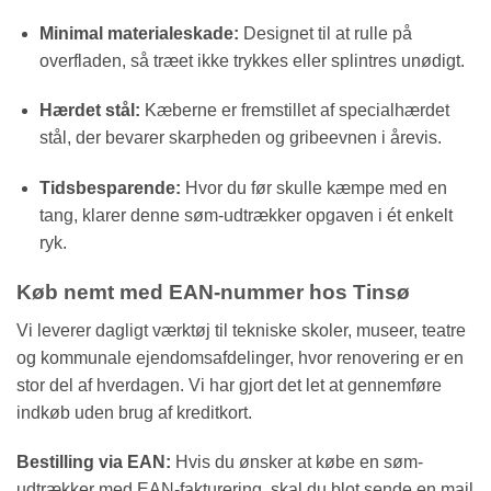
Minimal materialeskade:
Designet til at rulle på
overfladen, så træet ikke trykkes eller splintres unødigt.
Hærdet stål:
Kæberne er fremstillet af specialhærdet
stål, der bevarer skarpheden og gribeevnen i årevis.
Tidsbesparende:
Hvor du før skulle kæmpe med en
tang, klarer denne søm-udtrækker opgaven i ét enkelt
ryk.
Køb nemt med EAN-nummer hos Tinsø
Vi leverer dagligt værktøj til tekniske skoler, museer, teatre
og kommunale ejendomsafdelinger, hvor renovering er en
stor del af hverdagen. Vi har gjort det let at gennemføre
indkøb uden brug af kreditkort.
Bestilling via EAN:
Hvis du ønsker at købe en søm-
udtrækker med EAN-fakturering, skal du blot sende en mail