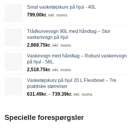
Smal vasketøjskurv på hjul - 40L
799.00
kr.
inkl. moms
Trådkurvevogn 90L med håndtag – Stor
vaskerivogn på hjul
2,868.75
kr.
inkl. moms
Vaskevogn med håndtag – Robust vaskerivogn
på hjul - 58L.
2,518.75
kr.
inkl. moms
Vasketøjskurv på hjul 20 L Flexibowl – Tre
praktiske størrelser
Prisinterval:
631.49
kr.
–
739.39
kr.
inkl. moms
631.49kr.
til
739.39kr.
Specielle forespørgsler