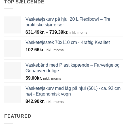
TOP SÆLGENDE
Vasketøjskurv på hjul 20 L Flexibowl – Tre
praktiske størrelser
Prisinterval:
631.49
kr.
–
739.39
kr.
inkl. moms
631.49kr.
Vasketøjssæk 70x110 cm - Kraftig Kvalitet
til
102.66
kr.
739.39kr.
inkl. moms
Vaskebånd med Plastikspænde – Farverige og
Genanvendelige
59.00
kr.
inkl. moms
Vasketøjskurv med låg på hjul (60L) - ca. 92 cm
høj - Ergonomisk vogn
842.90
kr.
inkl. moms
FEATURED