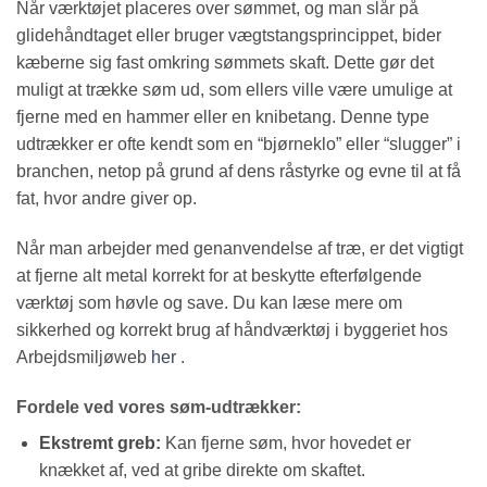
Når værktøjet placeres over sømmet, og man slår på
glidehåndtaget eller bruger vægtstangsprincippet, bider
kæberne sig fast omkring sømmets skaft. Dette gør det
muligt at trække søm ud, som ellers ville være umulige at
fjerne med en hammer eller en knibetang. Denne type
udtrækker er ofte kendt som en “bjørneklo” eller “slugger” i
branchen, netop på grund af dens råstyrke og evne til at få
fat, hvor andre giver op.
Når man arbejder med genanvendelse af træ, er det vigtigt
at fjerne alt metal korrekt for at beskytte efterfølgende
værktøj som høvle og save. Du kan læse mere om
sikkerhed og korrekt brug af håndværktøj i byggeriet hos
Arbejdsmiljøweb
her
.
Fordele ved vores søm-udtrækker:
Ekstremt greb:
Kan fjerne søm, hvor hovedet er
knækket af, ved at gribe direkte om skaftet.