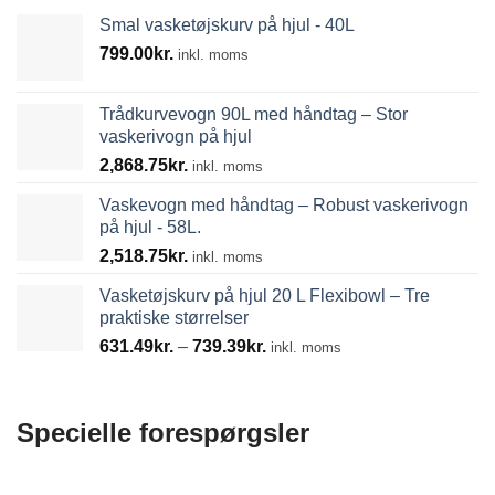
Smal vasketøjskurv på hjul - 40L
799.00
kr.
inkl. moms
Trådkurvevogn 90L med håndtag – Stor
vaskerivogn på hjul
2,868.75
kr.
inkl. moms
Vaskevogn med håndtag – Robust vaskerivogn
på hjul - 58L.
2,518.75
kr.
inkl. moms
Vasketøjskurv på hjul 20 L Flexibowl – Tre
praktiske størrelser
Prisinterval:
631.49
kr.
–
739.39
kr.
inkl. moms
631.49kr.
til
739.39kr.
Specielle forespørgsler