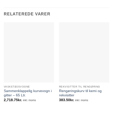
RELATEREDE VARER
VASKETØJSVOGNE
REKVISITTER TIL RENGØRING
Sammenklappelig kurvevogn i
Rengøringskurv til kemi og
gitter – 65 Ltr.
rekvisitter
2,718.75
kr.
383.50
kr.
inkl. moms
inkl. moms