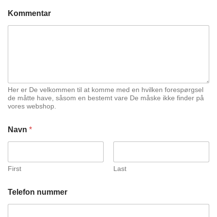
Kommentar
Her er De velkommen til at komme med en hvilken forespørgsel
de måtte have, såsom en bestemt vare De måske ikke finder på
vores webshop.
Navn
*
First
Last
N
Telefon nummer
a
v
n