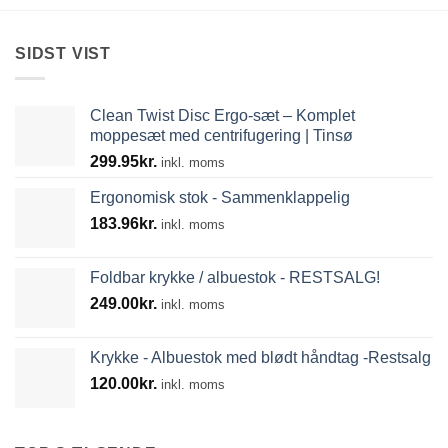
SIDST VIST
Clean Twist Disc Ergo-sæt – Komplet
moppesæt med centrifugering | Tinsø
299.95
kr.
inkl. moms
Ergonomisk stok - Sammenklappelig
183.96
kr.
inkl. moms
Foldbar krykke / albuestok - RESTSALG!
249.00
kr.
inkl. moms
Krykke - Albuestok med blødt håndtag -Restsalg
120.00
kr.
inkl. moms