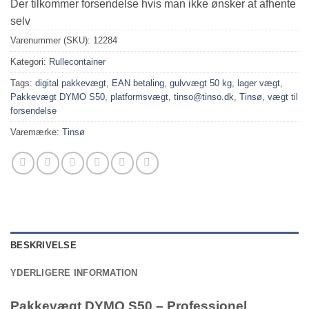
Der tilkommer forsendelse hvis man ikke ønsker at afhente
selv
Varenummer (SKU):
12284
Kategori:
Rullecontainer
Tags:
digital pakkevægt
,
EAN betaling
,
gulvvægt 50 kg
,
lager vægt
,
Pakkevægt DYMO S50
,
platformsvægt
,
tinso@tinso.dk
,
Tinsø
,
vægt til
forsendelse
Varemærke:
Tinsø
BESKRIVELSE
YDERLIGERE INFORMATION
Pakkevægt DYMO S50 – Professionel