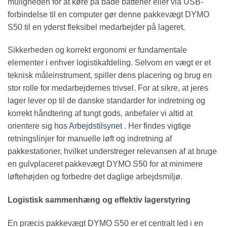
muligheden for at køre på både batterier eller via USB-
forbindelse til en computer gør denne pakkevægt DYMO
S50 til en yderst fleksibel medarbejder på lageret.
Sikkerheden og korrekt ergonomi er fundamentale
elementer i enhver logistikafdeling. Selvom en vægt er et
teknisk måleinstrument, spiller dens placering og brug en
stor rolle for medarbejdernes trivsel. For at sikre, at jeres
lager lever op til de danske standarder for indretning og
korrekt håndtering af tungt gods, anbefaler vi altid at
orientere sig hos
Arbejdstilsynet
. Her findes vigtige
retningslinjer for manuelle løft og indretning af
pakkestationer, hvilket understreger relevansen af at bruge
en gulvplaceret pakkevægt DYMO S50 for at minimere
løftehøjden og forbedre det daglige arbejdsmiljø.
Logistisk sammenhæng og effektiv lagerstyring
En præcis pakkevægt DYMO S50 er et centralt led i en