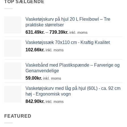
TOP SÆLGENDE
Vasketøjskurv på hjul 20 L Flexibowl – Tre
praktiske størrelser
Prisinterval:
631.49
kr.
–
739.39
kr.
inkl. moms
631.49kr.
Vasketøjssæk 70x110 cm - Kraftig Kvalitet
til
102.66
kr.
739.39kr.
inkl. moms
Vaskebånd med Plastikspænde – Farverige og
Genanvendelige
59.00
kr.
inkl. moms
Vasketøjskurv med låg på hjul (60L) - ca. 92 cm
høj - Ergonomisk vogn
842.90
kr.
inkl. moms
FEATURED