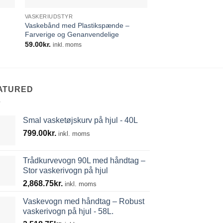
VASKERIUDSTYR
VASKERIUDSTYR
Vaskebånd med Plastikspænde –
Vasketøjssæk 70×110
Farverige og Genanvendelige
Kvalitet
59.00
kr.
102.66
kr.
inkl. moms
inkl. moms
ATURED
Smal vasketøjskurv på hjul - 40L
799.00
kr.
inkl. moms
Trådkurvevogn 90L med håndtag –
Stor vaskerivogn på hjul
2,868.75
kr.
inkl. moms
Vaskevogn med håndtag – Robust
vaskerivogn på hjul - 58L.