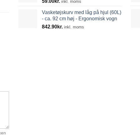
59.00
kr.
inkl. moms
Vasketøjskurv med låg på hjul (60L)
- ca. 92 cm høj - Ergonomisk vogn
842.90
kr.
inkl. moms
ken