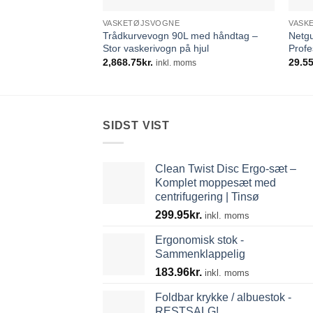
VASKETØJSVOGNE
VASK
Trådkurvevogn 90L med håndtag –
Netgu
Stor vaskerivogn på hjul
Profe
2,868.75
kr.
29.5
inkl. moms
SIDST VIST
Clean Twist Disc Ergo-sæt –
Komplet moppesæt med
centrifugering | Tinsø
299.95
kr.
inkl. moms
Ergonomisk stok -
Sammenklappelig
183.96
kr.
inkl. moms
Foldbar krykke / albuestok -
RESTSALG!