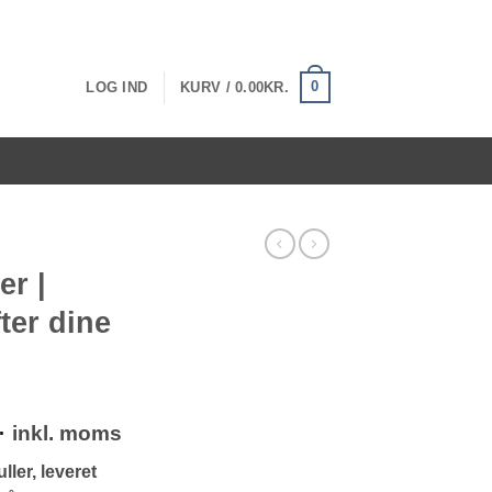
0
LOG IND
KURV /
0.00
KR.
er |
ter dine
Prisinterval:
.
inkl. moms
306.25kr.
uller, leveret
til