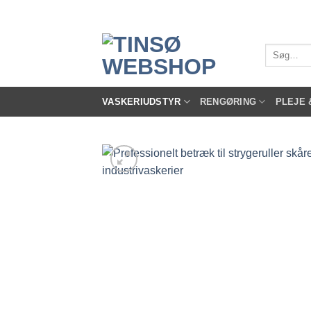
Fortsæt
til
indhold
Søg
efter:
VASKERIUDSTYR
RENGØRING
PLEJE