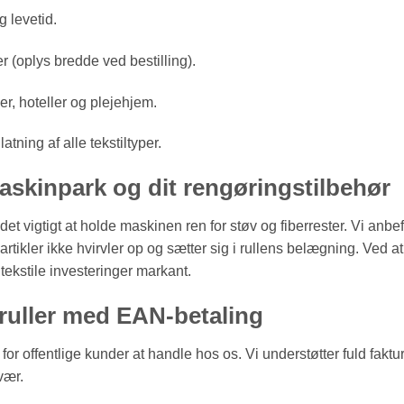
g levetid.
r (oplys bredde ved bestilling).
ener, hoteller og plejehjem.
atning af alle tekstiltyper.
askinpark og dit rengøringstilbehør
er det vigtigt at holde maskinen ren for støv og fiberrester. Vi anbe
artikler ikke hvirvler op og sætter sig i rullens belægning. Ved
tekstile investeringer markant.
ygeruller med EAN-betaling
r offentlige kunder at handle hos os. Vi understøtter fuld faktu
vær.