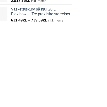
2,518.75
kr.
inkl. moms
Vasketøjskurv på hjul 20 L
Flexibowl – Tre praktiske størrelser
Prisinterval:
631.49
kr.
–
739.39
kr.
inkl. moms
631.49kr.
til
739.39kr.