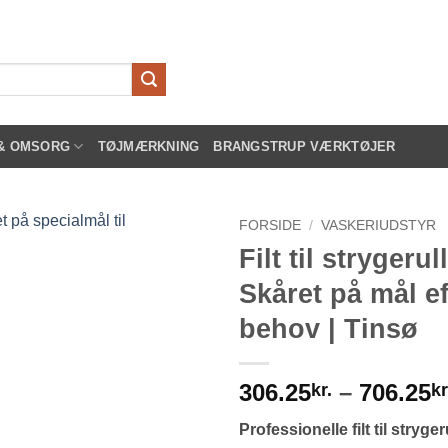
 & OMSORG
TØJMÆRKNING
BRANGSTRUP VÆRKTØJER
FORSIDE
/
VASKERIUDSTYR
Filt til strygerull
Skåret på mål ef
behov | Tinsø
306.25
–
706.25
kr.
kr
Professionelle filt til stryger