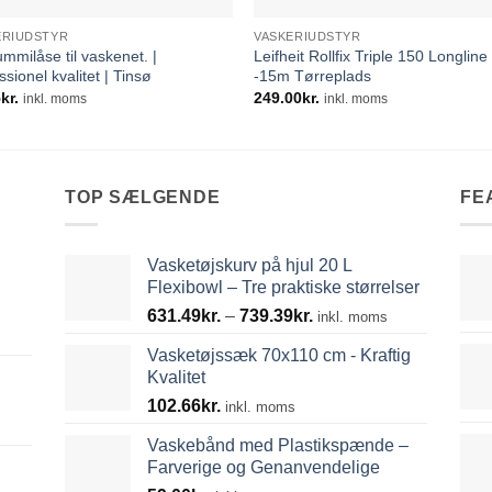
ERIUDSTYR
VASKERIUDSTYR
mmilåse til vaskenet. |
Leifheit Rollfix Triple 150 Longline
ssionel kvalitet | Tinsø
-15m Tørreplads
5
kr.
249.00
kr.
inkl. moms
inkl. moms
TOP SÆLGENDE
FE
Vasketøjskurv på hjul 20 L
Flexibowl – Tre praktiske størrelser
Prisinterval:
631.49
kr.
–
739.39
kr.
inkl. moms
631.49kr.
Vasketøjssæk 70x110 cm - Kraftig
til
Kvalitet
739.39kr.
102.66
kr.
inkl. moms
Vaskebånd med Plastikspænde –
Farverige og Genanvendelige