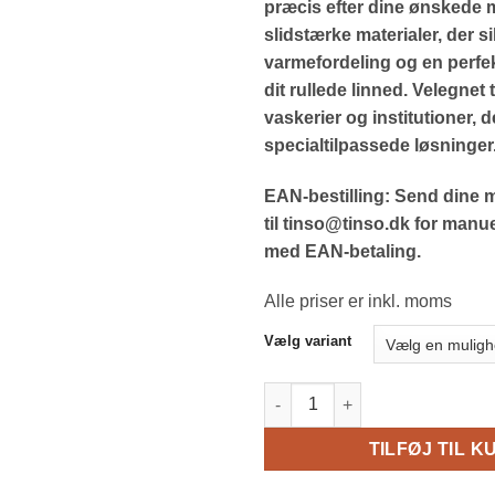
præcis efter dine ønskede må
slidstærke materialer, der s
varmefordeling og en perfekt
dit rullede linned. Velegnet t
vaskerier og institutioner, 
specialtilpassede løsninger
EAN-bestilling: Send dine m
til tinso@tinso.dk for manu
med EAN-betaling.
Alle priser er inkl. moms
Vælg variant
Filt til strygeruller | Skåret på
TILFØJ TIL K