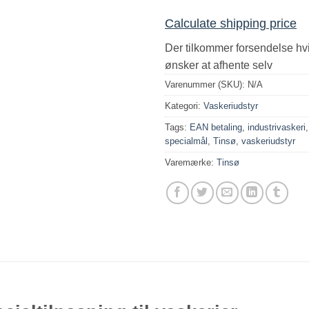
Calculate shipping price
Der tilkommer forsendelse hv
ønsker at afhente selv
Varenummer (SKU):
N/A
Kategori:
Vaskeriudstyr
Tags:
EAN betaling
,
industrivaskeri
specialmål
,
Tinsø
,
vaskeriudstyr
Varemærke:
Tinsø