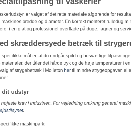
ecialtilpasning til vaskerier
eriudstyr, er valget af det rette materiale afgørende for resultatet. 
in maskines bredde og diameter. En korrekt monteret rulledug mini
lterer i en glat og professionel overflade på duge, lagner og servie
ed skræddersyede betræk til strygeru
 specifikke mål er, at du undgår spild og besværlige tilpasninger 
e materialer, der tåler det hårde tryk og de høje temperaturer i en
valg af strygebetræk i Molleton
her
til mindre strygeopgaver, ell
oner.
 dit udstyr
de højeste krav i industrien. For vejledning omkring generel mas
ejdstilsynet
.
 specifikke maskinpark: