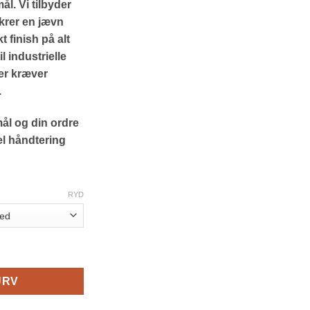
l. Vi tilbyder
706.25kr.
ikrer en jævn
 finish på alt
il industrielle
der kræver
.
ål og din ordre
el håndtering
RYD
 mål efter dine behov | Tinsø antal
URV