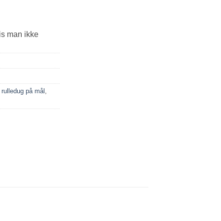
is man ikke
,
rulledug på mål
,