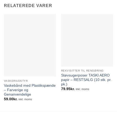
RELATEREDE VARER
REKVISITTER TIL RENGØRING
Støvsugerposer TASKI AERO
papir – RESTSALG (10 stk. pr.
VASKERIUDSTYR
pk.)
Vaskebånd med Plastikspænde
79.95
kr.
inkl. moms
– Farverige og
Genanvendelige
59.00
kr.
inkl. moms