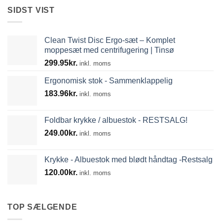
SIDST VIST
Clean Twist Disc Ergo-sæt – Komplet
moppesæt med centrifugering | Tinsø
299.95
kr.
inkl. moms
Ergonomisk stok - Sammenklappelig
183.96
kr.
inkl. moms
Foldbar krykke / albuestok - RESTSALG!
249.00
kr.
inkl. moms
Krykke - Albuestok med blødt håndtag -Restsalg
120.00
kr.
inkl. moms
TOP SÆLGENDE