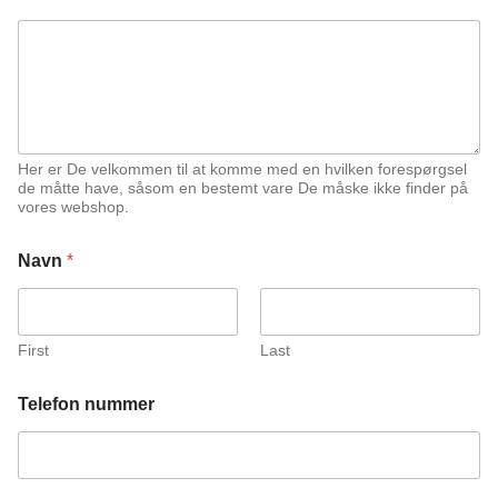
l
e
f
o
n
E
m
a
Her er De velkommen til at komme med en hvilken forespørgsel
i
de måtte have, såsom en bestemt vare De måske ikke finder på
vores webshop.
l
n
u
Navn
*
m
m
e
r
First
Last
Telefon nummer