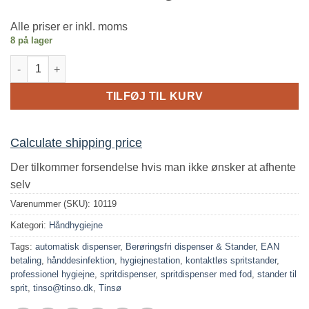
Alle priser er inkl. moms
8 på lager
Berøringsfri dispenser & Stander | Tinsø antal
TILFØJ TIL KURV
Calculate shipping price
Der tilkommer forsendelse hvis man ikke ønsker at afhente
selv
Varenummer (SKU):
10119
Kategori:
Håndhygiejne
Tags:
automatisk dispenser
,
Berøringsfri dispenser & Stander
,
EAN
betaling
,
hånddesinfektion
,
hygiejnestation
,
kontaktløs spritstander
,
professionel hygiejne
,
spritdispenser
,
spritdispenser med fod
,
stander til
sprit
,
tinso@tinso.dk
,
Tinsø