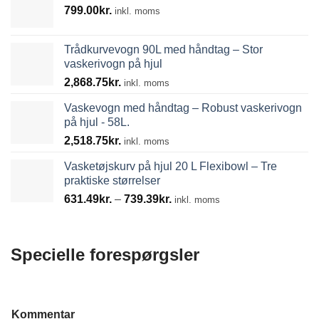
799.00
kr.
inkl. moms
Trådkurvevogn 90L med håndtag – Stor
vaskerivogn på hjul
2,868.75
kr.
inkl. moms
Vaskevogn med håndtag – Robust vaskerivogn
på hjul - 58L.
2,518.75
kr.
inkl. moms
Vasketøjskurv på hjul 20 L Flexibowl – Tre
praktiske størrelser
Prisinterval:
631.49
kr.
–
739.39
kr.
inkl. moms
631.49kr.
til
739.39kr.
Specielle forespørgsler
T
Kommentar
e