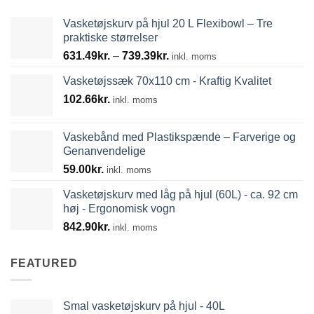
Vasketøjskurv på hjul 20 L Flexibowl – Tre
praktiske størrelser
Prisinterval:
631.49
kr.
–
739.39
kr.
inkl. moms
631.49kr.
Vasketøjssæk 70x110 cm - Kraftig Kvalitet
til
102.66
kr.
739.39kr.
inkl. moms
Vaskebånd med Plastikspænde – Farverige og
Genanvendelige
59.00
kr.
inkl. moms
Vasketøjskurv med låg på hjul (60L) - ca. 92 cm
høj - Ergonomisk vogn
842.90
kr.
inkl. moms
FEATURED
Smal vasketøjskurv på hjul - 40L