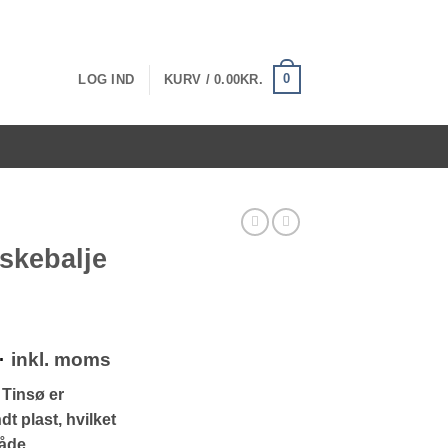
0
LOG IND
KURV /
0.00
KR.
askebalje
Prisinterval:
.
inkl. moms
211.60kr.
 Tinsø er
til
dt plast, hvilket
410.00kr.
både