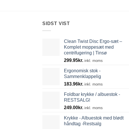
220.00kr.
til
531.25kr.
SIDST VIST
Clean Twist Disc Ergo-sæt –
Komplet moppesæt med
centrifugering | Tinsø
299.95
kr.
inkl. moms
Ergonomisk stok -
Sammenklappelig
183.96
kr.
inkl. moms
Foldbar krykke / albuestok -
RESTSALG!
249.00
kr.
inkl. moms
Krykke - Albuestok med blødt
håndtag -Restsalg