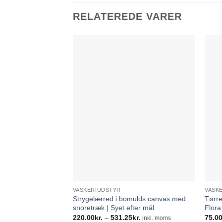
RELATEREDE VARER
VASKERIUDSTYR
VASK
Strygelærred i bomulds canvas med
Tørre
snoretræk | Syet efter mål
Flora
Prisinterval:
220.00
kr.
–
531.25
kr.
75.0
inkl. moms