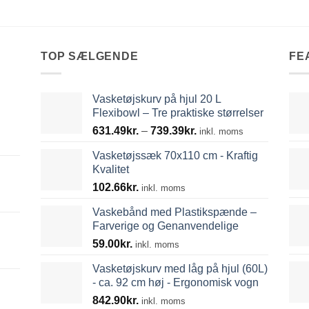
TOP SÆLGENDE
FE
Vasketøjskurv på hjul 20 L
Flexibowl – Tre praktiske størrelser
Prisinterval:
631.49
kr.
–
739.39
kr.
inkl. moms
631.49kr.
Vasketøjssæk 70x110 cm - Kraftig
til
Kvalitet
739.39kr.
102.66
kr.
inkl. moms
Vaskebånd med Plastikspænde –
Farverige og Genanvendelige
59.00
kr.
inkl. moms
Vasketøjskurv med låg på hjul (60L)
- ca. 92 cm høj - Ergonomisk vogn
842.90
kr.
inkl. moms