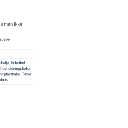
is man ikke
ebalje-
ebalje
,
fleksibel
,
husholdningsbalje
,
rk plastbalje
,
Tinsø
,
skurv