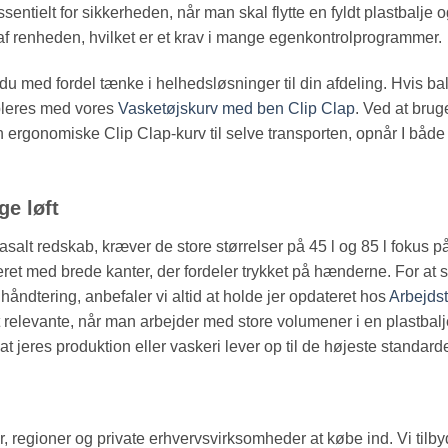
sentielt for sikkerheden, når man skal flytte en fyldt plastbalje
l af renheden, hvilket er et krav i mange egenkontrolprogrammer.
du med fordel tænke i helhedsløsninger til din afdeling. Hvis balj
ppleres med vores
Vasketøjskurv med ben Clip Clap
. Ved at bru
ergonomiske Clip Clap-kurv til selve transporten, opnår I både 
e løft
salt redskab, kræver de store størrelser på 45 l og 85 l fokus på
ret med brede kanter, der fordeler trykket på hænderne. For at sik
åndtering, anbefaler vi altid at holde jer opdateret hos
Arbejdst
 relevante, når man arbejder med store volumener i en plastbal
at jeres produktion eller vaskeri lever op til de højeste standarde
, regioner og private erhvervsvirksomheder at købe ind. Vi tilby