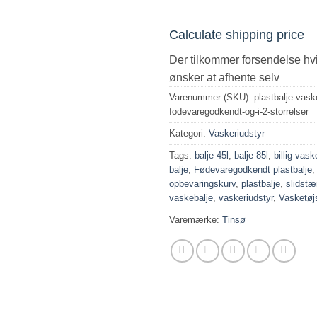
Calculate shipping price
Der tilkommer forsendelse hv
ønsker at afhente selv
Varenummer (SKU):
plastbalje-vask
fodevaregodkendt-og-i-2-storrelser
Kategori:
Vaskeriudstyr
Tags:
balje 45l
,
balje 85l
,
billig vask
balje
,
Fødevaregodkendt plastbalje
opbevaringskurv
,
plastbalje
,
slidstæ
vaskebalje
,
vaskeriudstyr
,
Vasketøj
Varemærke:
Tinsø