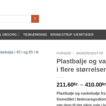
 & OMSORG
TØJMÆRKNING
BRANGSTRUP VÆRKTØJER
FORSIDE
/
VASKERIUDSTYR
Plastbalje og v
i flere størrelser
211.60
–
410.00
kr.
kr
Plastbalje og vaskebalje fra
fremstillet i fødevaregodken
gør dem til det sikre valg i 