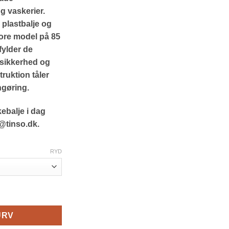
g vaskerier.
plastbalje og
store model på 85
fylder de
lesikkerhed og
ruktion tåler
ngøring.
kebalje i dag
tinso.dk.
RYD
 størrelser antal
URV