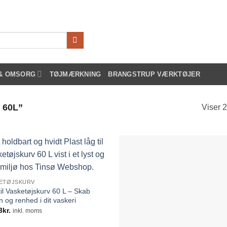
 & OMSORG
TØJMÆRKNING
BRANGSTRUP VÆRKTØJER
 60L”
Viser 2
ETØJSKURV
til Vasketøjskurv 60 L – Skab
n og renhed i dit vaskeri
3
kr.
inkl. moms