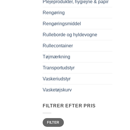
Plejeprodukter, hygiejne & papir
Rengøring
Rengøringsmiddel
Rulleborde og hyldevogne
Rullecontainer
Tøjmærkning
Transportudstyr
Vaskeriudstyr
Vasketøjskurv
FILTRER EFTER PRIS
Mindste
Højeste
FILTER
pris
pris