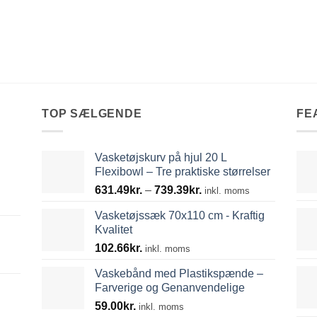
TOP SÆLGENDE
FE
Vasketøjskurv på hjul 20 L
Flexibowl – Tre praktiske størrelser
Prisinterval:
631.49
kr.
–
739.39
kr.
inkl. moms
631.49kr.
Vasketøjssæk 70x110 cm - Kraftig
til
Kvalitet
739.39kr.
102.66
kr.
inkl. moms
Vaskebånd med Plastikspænde –
Farverige og Genanvendelige
59.00
kr.
inkl. moms