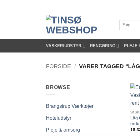
Fortsæt
til
indhold
Søg
efter:
VASKERIUDSTYR
RENGØRING
PLEJE
FORSIDE
/
VARER TAGGED “LÅG
BROWSE
Brangstrup Værktøjer
VASK
Låg 
Hoteludstyr
orde
18.3
Pleje & omsorg