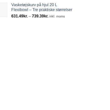
Vasketøjskurv på hjul 20 L
Flexibowl – Tre praktiske størrelser
Prisinterval:
631.49
kr.
–
739.39
kr.
inkl. moms
631.49kr.
til
739.39kr.