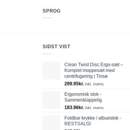
SPROG
SIDST VIST
Clean Twist Disc Ergo-sæt –
Komplet moppesæt med
centrifugering | Tinsø
299.95
kr.
inkl. moms
Ergonomisk stok -
Sammenklappelig
183.96
kr.
inkl. moms
Foldbar krykke / albuestok -
RESTSALG!