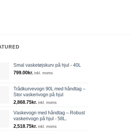
ATURED
Smal vasketøjskurv på hjul - 40L
799.00
kr.
inkl. moms
Trådkurvevogn 90L med håndtag –
Stor vaskerivogn på hjul
2,868.75
kr.
inkl. moms
Vaskevogn med håndtag – Robust
vaskerivogn på hjul - 58L.
2,518.75
kr.
inkl. moms