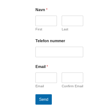
Navn
*
First
Last
N
Telefon nummer
a
v
n
n
u
m
Email
*
m
e
r
E
Email
Confirm Email
m
a
i
Send
l