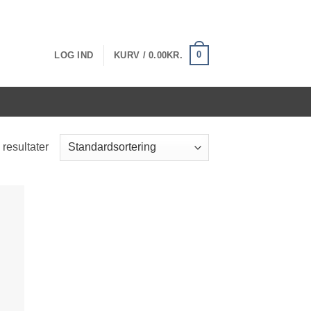
0
LOG IND
KURV /
0.00
KR.
 resultater