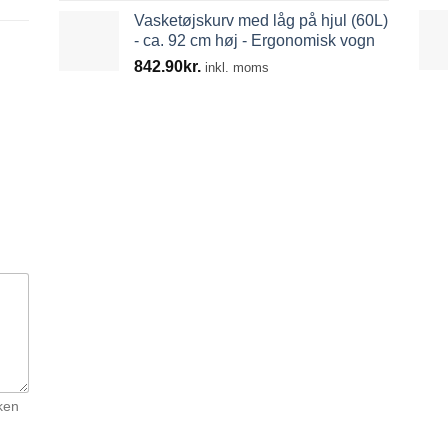
Vasketøjskurv med låg på hjul (60L)
- ca. 92 cm høj - Ergonomisk vogn
842.90
kr.
inkl. moms
ken