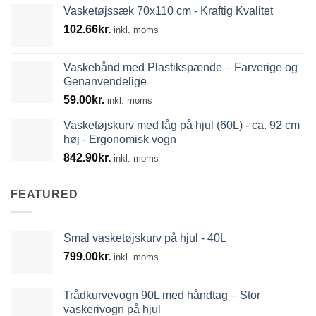
Vasketøjssæk 70x110 cm - Kraftig Kvalitet
til
102.66
kr.
739.39kr.
inkl. moms
Vaskebånd med Plastikspænde – Farverige og
Genanvendelige
59.00
kr.
inkl. moms
Vasketøjskurv med låg på hjul (60L) - ca. 92 cm
høj - Ergonomisk vogn
842.90
kr.
inkl. moms
FEATURED
Smal vasketøjskurv på hjul - 40L
799.00
kr.
inkl. moms
Trådkurvevogn 90L med håndtag – Stor
vaskerivogn på hjul