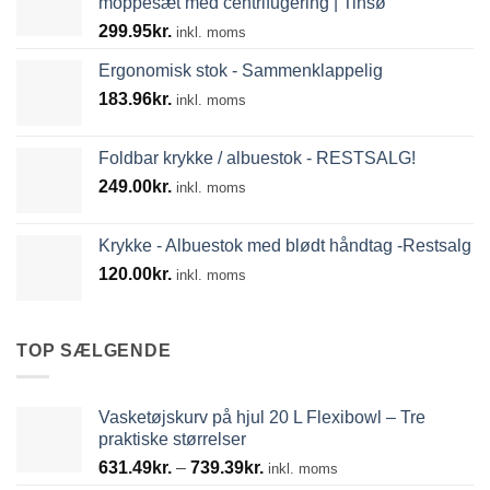
moppesæt med centrifugering | Tinsø
299.95
kr.
inkl. moms
Ergonomisk stok - Sammenklappelig
183.96
kr.
inkl. moms
Foldbar krykke / albuestok - RESTSALG!
249.00
kr.
inkl. moms
Krykke - Albuestok med blødt håndtag -Restsalg
120.00
kr.
inkl. moms
TOP SÆLGENDE
Vasketøjskurv på hjul 20 L Flexibowl – Tre
praktiske størrelser
Prisinterval:
631.49
kr.
–
739.39
kr.
inkl. moms
631.49kr.