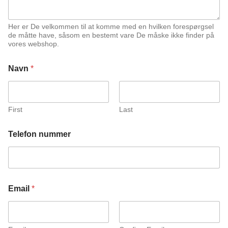
Her er De velkommen til at komme med en hvilken forespørgsel
de måtte have, såsom en bestemt vare De måske ikke finder på
vores webshop.
Navn
*
First
Last
n
Telefon nummer
u
m
m
e
r
E
Email
*
m
a
i
l