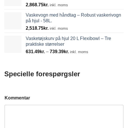
2,868.75
kr.
inkl. moms
Vaskevogn med håndtag – Robust vaskerivogn
på hjul - 58L.
2,518.75
kr.
inkl. moms
Vasketøjskurv på hjul 20 L Flexibowl – Tre
praktiske størrelser
Prisinterval:
631.49
kr.
–
739.39
kr.
inkl. moms
631.49kr.
til
739.39kr.
Specielle forespørgsler
Kommentar